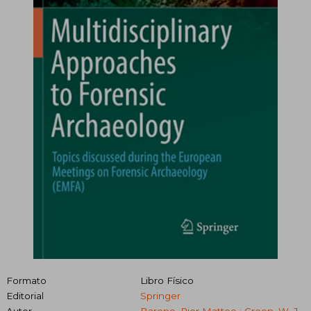
Formato
Libro Físico
Editorial
Springer
Autor
Barone, Pier Matteo ; Groen, W. J.