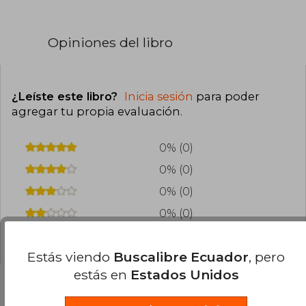
Opiniones del libro
¿Leíste este libro?
Inicia sesión
para poder
agregar tu propia evaluación
.
0% (0)
0% (0)
0% (0)
0% (0)
0% (0)
Estás viendo
Buscalibre Ecuador
, pero
estás en
Estados Unidos