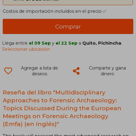
Costos de importación incluídos en el precio ✅
Comprar
Llega entre
el 09 Sep
y
el 22 Sep
a
Quito, Pichincha
.
Seleccionar ubicación
Agregar a lista de
Comparte y gana
deseos
dinero
Reseña del libro "Multidisciplinary
Approaches to Forensic Archaeology:
Topics Discussed During the European
Meetings on Forensic Archaeology
(Emfa) (en Inglés)"
This book will present the most advanced research on