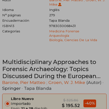
Mike
Idioma
Inglés
N° páginas
279
Encuadernación
Tapa Blanda
ISBN13
9783030068431
Categorías
Medicina Forense
Arqueología
Biología, Ciencias De La Vida
Multidisciplinary Approaches to
Forensic Archaeology: Topics
Discussed During the European
Meetings on Forensic Archaeology
Barone, Pier Matteo ; Groen, W. J. Mike
(Autor) ·
Springer
· Tapa Blanda
(Emfa) (en Inglés)
Libro Nuevo
$ 325.86
-40%
Importado
$ 195.52
Envío:
21 a 28
días háb.