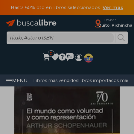
Hasta 60% dto en libros seleccionados
Ver más
Enviar a
Quito, Pichincha
0
MENÚ
Libros más vendidos
Libros importados más v