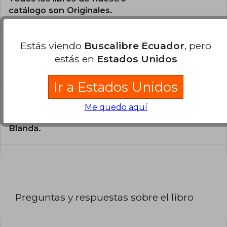
catálogo son Originales.
¿En qué Idioma está escrito el
Estás viendo
Buscalibre Ecuador
, pero
libro?
estás en
Estados Unidos
El libro está escrito en Español.
Ir a Estados Unidos
¿Cuál es la encuadernación de este libro?
Me quedo aquí
La encuadernación de esta edición es Tapa
Blanda.
Preguntas y respuestas sobre el libro