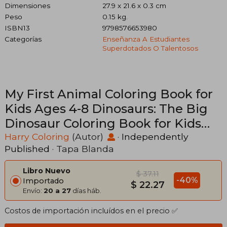
Dimensiones
27.9 x 21.6 x 0.3 cm
Peso
0.15 kg.
ISBN13
9798576653980
Categorías
Enseñanza A Estudiantes
Superdotados O Talentosos
My First Animal Coloring Book for
Kids Ages 4-8 Dinosaurs: The Big
Dinosaur Coloring Book for Kids
(Girls and Boys) Children's Animal
Harry Coloring
(Autor)
·
Independently
Published
· Tapa Blanda
Books (en Inglés)
Libro Nuevo
$ 37.11
-40%
Importado
$ 22.27
Envío:
20 a 27
días háb.
Costos de importación incluídos en el precio ✅