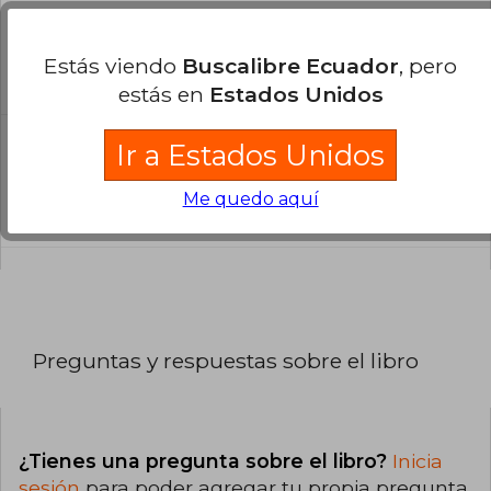
¿En qué Idioma está escrito el
libro?
Estás viendo
Buscalibre Ecuador
, pero
El libro está escrito en Inglés.
estás en
Estados Unidos
Ir a Estados Unidos
¿Cuál es la encuadernación de este libro?
La encuadernación de esta edición es Tapa
Me quedo aquí
Blanda.
Preguntas y respuestas sobre el libro
¿Tienes una pregunta sobre el libro?
Inicia
sesión
para poder agregar tu propia pregunta.