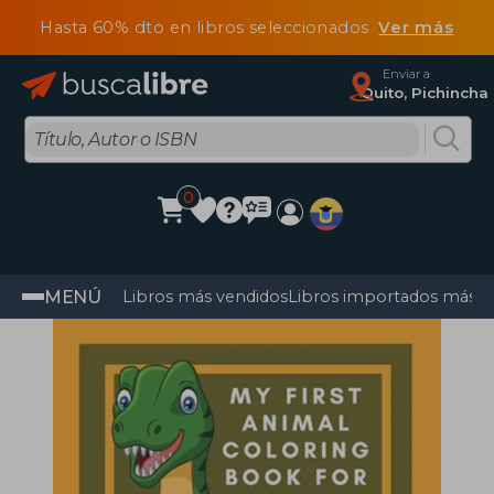
Hasta 60% dto en libros seleccionados
Ver más
Enviar a
Quito, Pichincha
0
MENÚ
Libros más vendidos
Libros importados más v