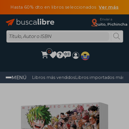
Hasta 60% dto en libros seleccionados
Ver más
Enviar a
Quito, Pichincha
0
MENÚ
Libros más vendidos
Libros importados más v