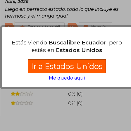
Abril, 2026
Llego en perfecto estado, todo lo que incluye es
hermoso y el manga igual
1
0
Esta opinión es útil
No es útil
Estás viendo
Buscalibre Ecuador
, pero
¿Leíste este libro?
Inicia sesión
para poder
estás en
Estados Unidos
agregar tu propia evaluación
.
Ir a Estados Unidos
100% (3)
0% (0)
Me quedo aquí
0% (0)
0% (0)
0% (0)