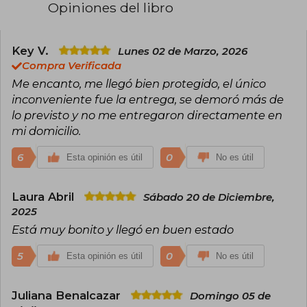
Opiniones del libro
la conclusión de la primera obra, Horikoshi se
refirió a ella como el mejor manga shōnen de la
historia, ya que Naruto marcó su infancia y fue
una de las principales inspiraciones detrás de
Key V.
Lunes 02 de Marzo, 2026
My Hero Academia. A su vez, con el lanzamiento
Compra Verificada
del anime de My Hero Academia, el creador de
Me encanto, me llegó bien protegido, el único
Naruto, Masashi Kishimoto felicitó a Horikoshi
inconveniente fue la entrega, se demoró más de
en las páginas de la Weekly Shōnen Jump.
lo previsto y no me entregaron directamente en
mi domicilio.
6
0
Esta opinión es útil
No es útil
Laura Abril
Sábado 20 de Diciembre,
2025
Está muy bonito y llegó en buen estado
5
0
Esta opinión es útil
No es útil
Juliana Benalcazar
Domingo 05 de