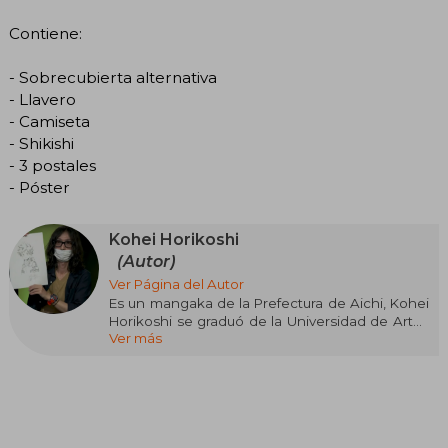
Contiene:
- Sobrecubierta alternativa
- Llavero
- Camiseta
- Shikishi
- 3 postales
- Póster
Kohei Horikoshi
(Autor)
Ver Página del Autor
Es un mangaka de la Prefectura de Aichi, Kohei
Horikoshi se graduó de la Universidad de Artes
Ver más
de Nagoya. Fue asistente de Yasuki Tanaka,
creador y autor de la serie de manga Hitomi no
Catoblepas y Kagijin.
Las series de manga favoritas de Horikoshi son
Naruto, One Piece, Akira, Tekkonkinkreet y Boys
on the Run. En una despedida relacionada con