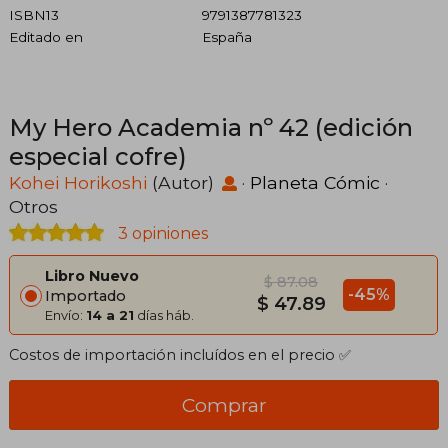
ISBN13
9791387781323
Editado en
España
My Hero Academia nº 42 (edición
especial cofre)
Kohei Horikoshi
(Autor)
·
Planeta Cómic
·
Otros
3 opiniones
Libro Nuevo
$ 87.08
-45%
Importado
$ 47.89
Envío:
14 a 21
días háb.
Costos de importación incluídos en el precio ✅
Comprar