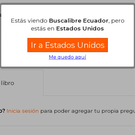
son Originales.
Estás viendo
Buscalibre Ecuador
, pero
estás en
Estados Unidos
?
Ir a Estados Unidos
Me quedo aquí
libro
o?
Inicia sesión
para poder agregar tu propia preg