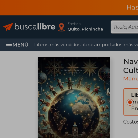
Has
Enviar a
Quito, Pichincha
MENÚ
Libros más vendidos
Libros importados más v
Nav
Cul
Manu
Li
Im
En
Costo