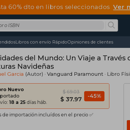
ta 60% dto en libros seleccionados
Ver 
endidos
Libros con envío Rápido
Opiniones de clientes
idades del Mundo: Un Viaje a Través d
turas Navideñas
el Garcia
(Autor) ·
Vanguard Paramount
· Libro Fís
bro Nuevo
$ 69.03
-45%
portado
$ 37.97
vío:
18 a 25
días háb.
s de importación incluídos en el precio ✅