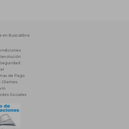
s en Buscalibre
ondiciones
 Devolución
 Seguridad
ar
rmas de Pago
 Clientes
vío
edes Sociales