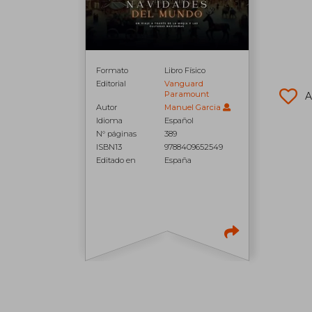
Formato
Libro Físico
Editorial
Vanguard
Paramount
A
Autor
Manuel Garcia
Idioma
Español
N° páginas
389
ISBN13
9788409652549
Editado en
España