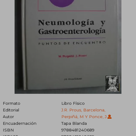
Formato
Libro Físico
Editorial
J.R. Prous, Barcelona,
Autor
Perpiñá, M Y Ponce, J
Encuadernación
Tapa Blanda
ISBN
9788481240689