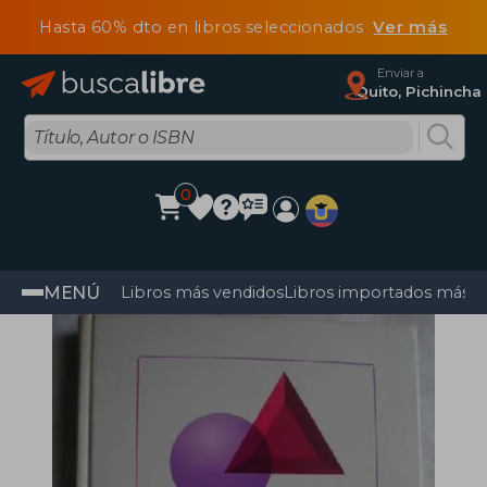
Hasta 60% dto en libros seleccionados
Ver más
Enviar a
Quito, Pichincha
0
MENÚ
Libros más vendidos
Libros importados más v