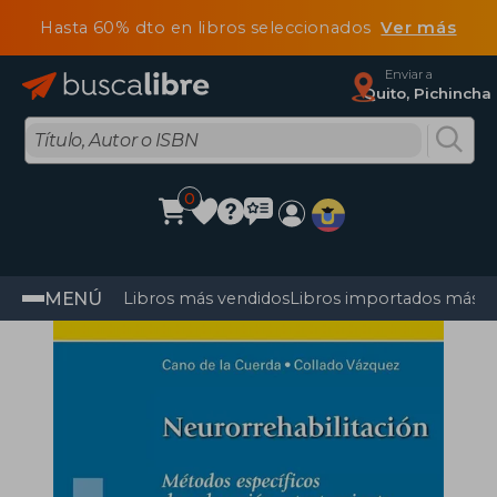
Hasta 60% dto en libros seleccionados
Ver más
Enviar a
Quito, Pichincha
0
MENÚ
Libros más vendidos
Libros importados más v