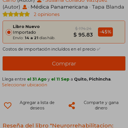
(Autor)
·
Médica Panamericana
· Tapa Blanda
2 opiniones
Libro Nuevo
$ 174.24
-45%
Importado
$ 95.83
Envío:
14 a 21
días háb.
Costos de importación incluídos en el precio ✅
Comprar
Llega entre
el 31 Ago
y
el 11 Sep
a
Quito, Pichincha
.
Seleccionar ubicación
Agregar a lista de
Comparte y gana
deseos
dinero
Reseña del libro "Neurorrehabilitacion: