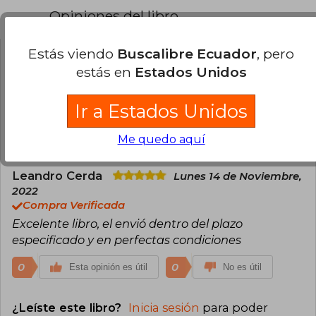
Opiniones del libro
Estás viendo
Buscalibre Ecuador
, pero
Eligio Ramirez Rios
Domingo 24 de
estás en
Estados Unidos
Septiembre, 2023
Compra Verificada
Ir a Estados Unidos
Excelente producto, llegó en buen estado y rápido
1
0
Esta opinión es útil
No es útil
Me quedo aquí
Leandro Cerda
Lunes 14 de Noviembre,
2022
Compra Verificada
Excelente libro, el envió dentro del plazo
especificado y en perfectas condiciones
0
0
Esta opinión es útil
No es útil
¿Leíste este libro?
Inicia sesión
para poder