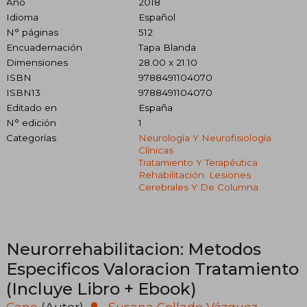
Año
2018
Idioma
Español
N° páginas
512
Encuadernación
Tapa Blanda
Dimensiones
28.00 x 21.10
ISBN
9788491104070
ISBN13
9788491104070
Editado en
España
N° edición
1
Categorías
Neurología Y Neurofisiología
Clínicas
Tratamiento Y Terapéutica
Rehabilitación: Lesiones
Cerebrales Y De Columna
Neurorrehabilitacion: Metodos
Especificos Valoracion Tratamiento
(Incluye Libro + Ebook)
Cano
(Autor)
·
Susana Collado Vázquez