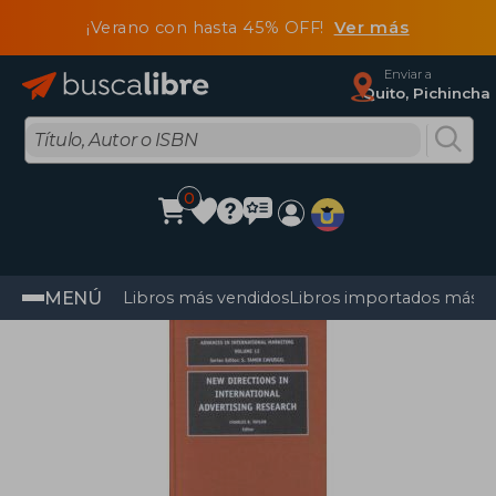
¡Verano con hasta 45% OFF!
Ver más
Enviar a
Quito, Pichincha
0
MENÚ
Libros más vendidos
Libros importados más v