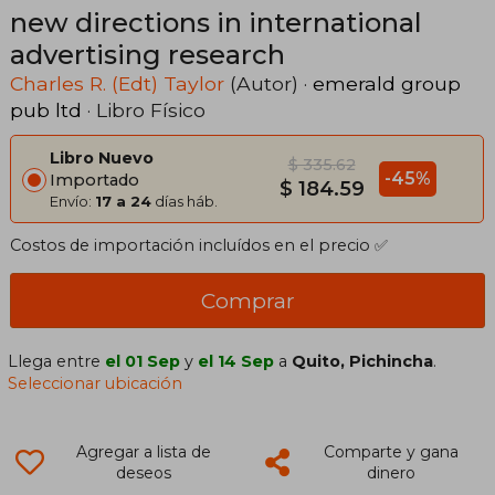
new directions in international
advertising research
Charles R. (Edt) Taylor
(Autor) ·
emerald group
pub ltd
· Libro Físico
Libro Nuevo
$ 335.62
-45%
Importado
$ 184.59
Envío:
17 a 24
días háb.
Costos de importación incluídos en el precio ✅
Comprar
Llega entre
el 01 Sep
y
el 14 Sep
a
Quito, Pichincha
.
Seleccionar ubicación
Agregar a lista de
Comparte y gana
deseos
dinero