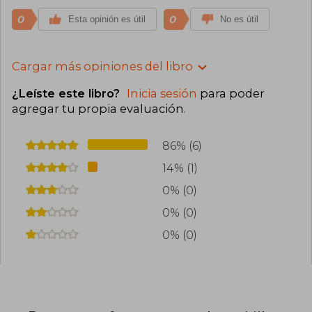
0
0
Esta opinión es útil
No es útil
Cargar más opiniones del libro
¿Leíste este libro?
Inicia sesión
para poder
agregar tu propia evaluación
.
86% (6)
14% (1)
0% (0)
0% (0)
0% (0)