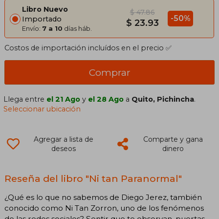
Libro Nuevo
$ 47.86
-50%
Importado
$ 23.93
Envío:
7 a 10
días háb.
Costos de importación incluídos en el precio ✅
Comprar
Llega entre
el 21 Ago
y
el 28 Ago
a
Quito, Pichincha
.
Seleccionar ubicación
Agregar a lista de
Comparte y gana
deseos
dinero
Reseña del libro "Ni tan Paranormal"
¿Qué es lo que no sabemos de Diego Jerez, también
conocido como Ni Tan Zorron, uno de los fenómenos
de las redes sociales? Sentir que te observan, puertas