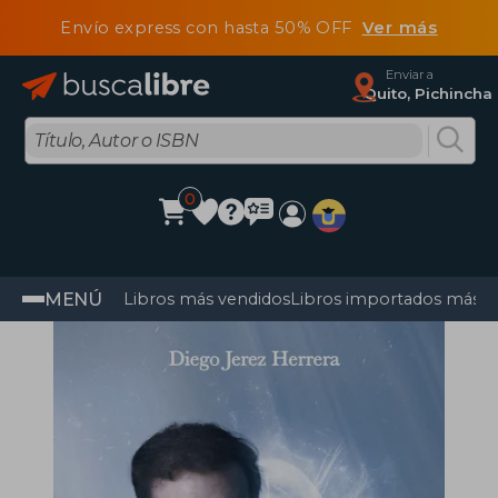
Envío express con hasta 50% OFF
Ver más
Enviar a
Quito, Pichincha
0
MENÚ
Libros más vendidos
Libros importados más v