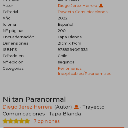
Autor
Diego Jerez Herrera
Editorial
Trayecto Comunicaciones
Año
2022
Idioma
Español
N° páginas
200
Encuadernación
Tapa Blanda
Dimensiones
21cm x 17cm
ISBN13
9789564061535
Editado en
Chile
N° edición
segunda
Categorías
Fenómenos
Inexplicables/paranormales
Ni tan Paranormal
Diego Jerez Herrera
(Autor)
·
Trayecto
Comunicaciones
· Tapa Blanda
7 opiniones