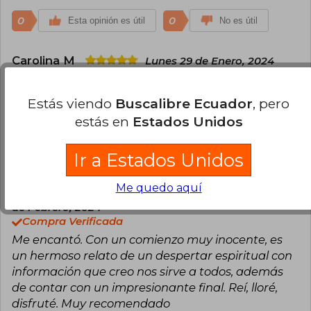
0
0
Esta opinión es útil
No es útil
Carolina M
Lunes 29 de Enero, 2024
Compra Verificada
Totalmente recomendado en lo personal me dio
Estás viendo
Buscalibre Ecuador
, pero
mucho miedo al principio pero finalmente me
estás en
Estados Unidos
pararecio Muy entretenido.
0
0
Esta opinión es útil
No es útil
Ir a Estados Unidos
Me quedo aquí
Maria Jesus Caro Sandoval
Martes 20
de Febrero, 2024
Compra Verificada
Me encantó. Con un comienzo muy inocente, es
un hermoso relato de un despertar espiritual con
información que creo nos sirve a todos, además
de contar con un impresionante final. Reí, lloré,
disfruté. Muy recomendado