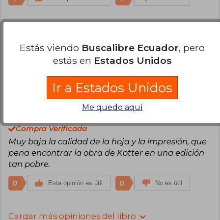
Iris Argel
Jueves 09 de Diciembre, 2021
Compra Verificada
Estás viendo
Buscalibre Ecuador
, pero
Excelente libro y además me encantó su trabajo
estás en
Estados Unidos
busca libre .con.
0
0
Esta opinión es útil
No es útil
Ir a Estados Unidos
Me quedo aquí
Francisco Leon Ruiz
Viernes 27 de
Diciembre, 2024
Compra Verificada
Muy baja la calidad de la hoja y la impresión, que
pena encontrar la obra de Kotter en una edición
tan pobre.
0
0
Esta opinión es útil
No es útil
Cargar más opiniones del libro