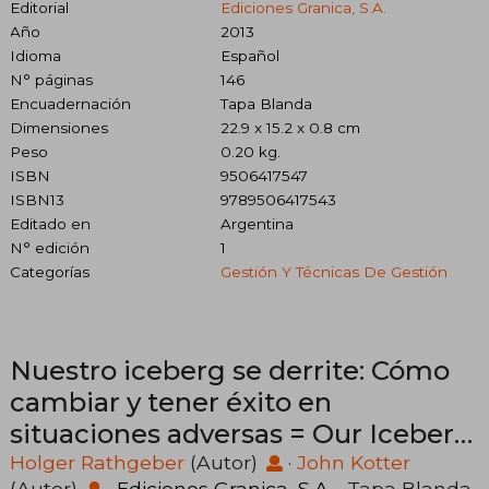
Editorial
Ediciones Granica, S.A.
Año
2013
Idioma
Español
N° páginas
146
Encuadernación
Tapa Blanda
Dimensiones
22.9 x 15.2 x 0.8 cm
Peso
0.20 kg.
ISBN
9506417547
ISBN13
9789506417543
Editado en
Argentina
N° edición
1
Categorías
Gestión Y Técnicas De Gestión
Nuestro iceberg se derrite: Cómo
cambiar y tener éxito en
situaciones adversas = Our Iceberg
Is Melting
Holger Rathgeber
(Autor)
·
John Kotter
(Autor)
·
Ediciones Granica, S.A.
· Tapa Blanda