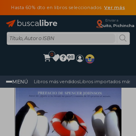
Hasta 60% dto en libros seleccionados
Ver más
Enviar a
Quito, Pichincha
0
MENÚ
Libros más vendidos
Libros importados más v