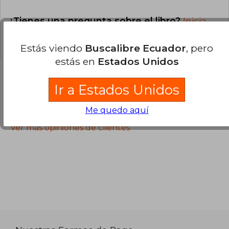
¿Tienes una pregunta sobre el libro?
Inicia
sesión
para poder agregar tu propia pregunta.
Estás viendo
Buscalibre Ecuador
, pero
estás en
Estados Unidos
Ir a Estados Unidos
Opiniones sobre Buscalibre
Me quedo aquí
Ver más opiniones de clientes