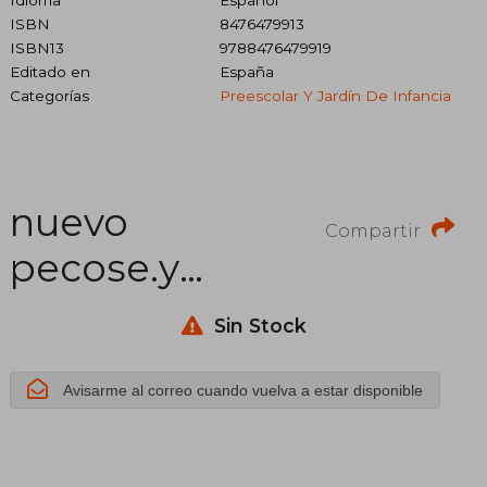
Idioma
Español
ISBN
8476479913
ISBN13
9788476479919
Editado en
España
Categorías
Preescolar Y Jardín De Infancia
nuevo
Compartir
pecose.y
pecose.5 anos
Sin Stock
3 trim
Avisarme al correo cuando vuelva a estar disponible