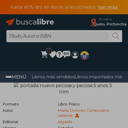
Hasta 60% dto en libros seleccionados
Ver más
Enviar a
Quito, Pichincha
0
MENÚ
Libros más vendidos
Libros importados más v
Formato
Libro Físico
Autor
María Dolores Campuzano
Valiente
Editorial
Algaida