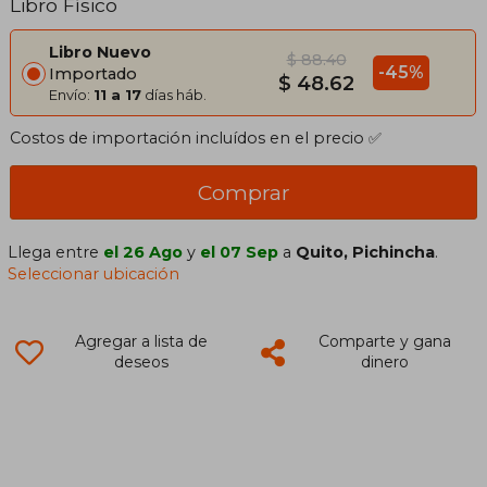
Libro Físico
Libro Nuevo
$ 88.40
-45%
Importado
$ 48.62
Envío:
11 a 17
días háb.
Costos de importación incluídos en el precio ✅
Comprar
Llega entre
el 26 Ago
y
el 07 Sep
a
Quito, Pichincha
.
Seleccionar ubicación
Agregar a lista de
Comparte y gana
deseos
dinero