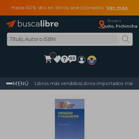
Hasta 60% dto en libros seleccionados
Ver más
Enviar a
Quito, Pichincha
0
MENÚ
Libros más vendidos
Libros importados más v