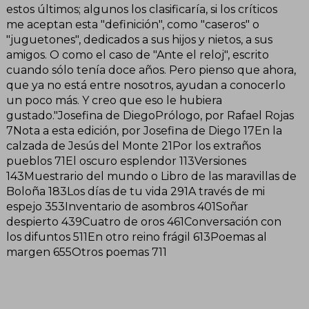
estos últimos; algunos los clasificaría, si los críticos
me aceptan esta "definición", como "caseros" o
"juguetones", dedicados a sus hijos y nietos, a sus
amigos. O como el caso de "Ante el reloj", escrito
cuando sólo tenía doce años. Pero pienso que ahora,
que ya no está entre nosotros, ayudan a conocerlo
un poco más. Y creo que eso le hubiera
gustado."Josefina de DiegoPrólogo, por Rafael Rojas
7Nota a esta edición, por Josefina de Diego 17En la
calzada de Jesús del Monte 21Por los extraños
pueblos 71El oscuro esplendor 113Versiones
143Muestrario del mundo o Libro de las maravillas de
Boloña 183Los días de tu vida 291A través de mi
espejo 353Inventario de asombros 401Soñar
despierto 439Cuatro de oros 461Conversación con
los difuntos 511En otro reino frágil 613Poemas al
margen 655Otros poemas 711