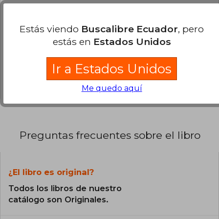
100% (2)
Estás viendo
Buscalibre Ecuador
, pero
0% (0)
estás en
Estados Unidos
0% (0)
0% (0)
Ir a Estados Unidos
0% (0)
Me quedo aquí
Preguntas frecuentes sobre el libro
¿El libro es original?
Todos los libros de nuestro
catálogo son Originales.