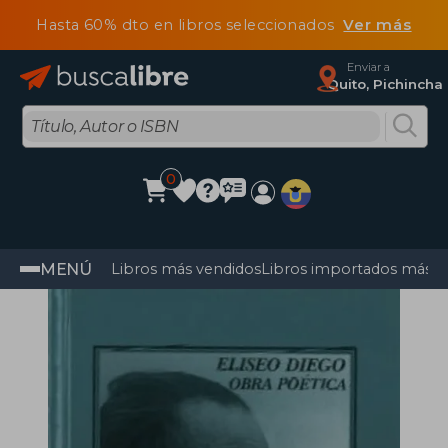
Hasta 60% dto en libros seleccionados
Ver más
Enviar a
Quito, Pichincha
0
MENÚ
Libros más vendidos
Libros importados más v