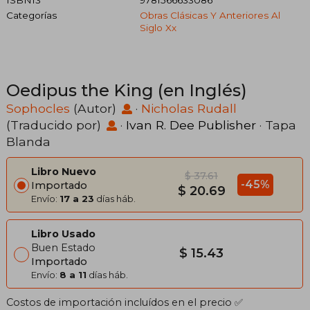
Categorías
Obras Clásicas Y Anteriores Al
Siglo Xx
Oedipus the King (en Inglés)
Sophocles
(Autor)
·
Nicholas Rudall
(Traducido por)
·
Ivan R. Dee Publisher
· Tapa
Blanda
Libro Nuevo
$ 37.61
-45%
Importado
$ 20.69
Envío:
17 a 23
días háb.
Libro Usado
Buen Estado
$ 15.43
Importado
Envío:
8 a 11
días háb.
Costos de importación incluídos en el precio ✅