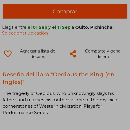
Comprar
Llega entre
el 01 Sep
y
el 11 Sep
a
Quito, Pichincha
.
Seleccionar ubicación
Agregar a lista de
Comparte y gana
deseos
dinero
Reseña del libro "Oedipus the King (en
Inglés)"
The tragedy of Oedipus, who unknowingly slays his
father and marries his mother, is one of the mythical
cornerstones of Western civilization. Plays for
Performance Series.