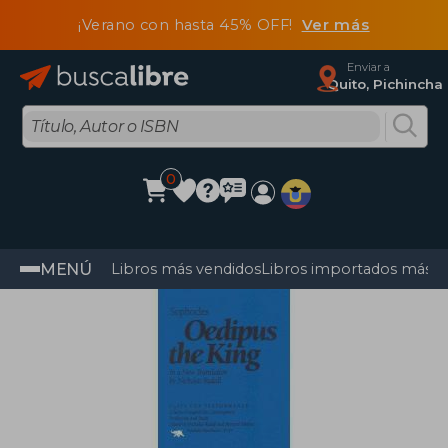
¡Verano con hasta 45% OFF!
Ver más
Enviar a
Quito, Pichincha
0
MENÚ
Libros más vendidos
Libros importados más v