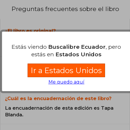
Preguntas frecuentes sobre el libro
¿El libro es original?
Todos los libros de nuestro
Estás viendo
Buscalibre Ecuador
, pero
catálogo son Originales.
estás en
Estados Unidos
¿En qué Idioma está escrito el
Ir a Estados Unidos
libro?
El libro está escrito en Inglés.
Me quedo aquí
¿Cuál es la encuadernación de este libro?
La encuadernación de esta edición es Tapa
Blanda.