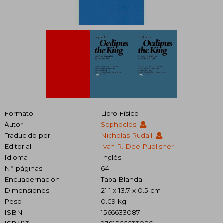
Formato
Libro Físico
Autor
Sophocles
Traducido por
Nicholas Rudall
Editorial
Ivan R. Dee Publisher
Idioma
Inglés
N° páginas
64
Encuadernación
Tapa Blanda
Dimensiones
21.1 x 13.7 x 0.5 cm
Peso
0.09 kg.
ISBN
1566633087
ISBN13
9781566633086