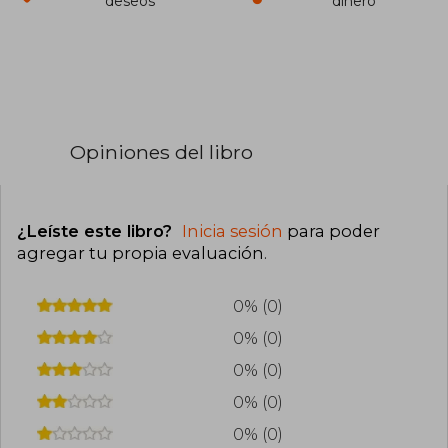
deseos
dinero
Opiniones del libro
¿Leíste este libro?
Inicia sesión
para poder
agregar tu propia evaluación
.
0% (0)
0% (0)
0% (0)
0% (0)
0% (0)