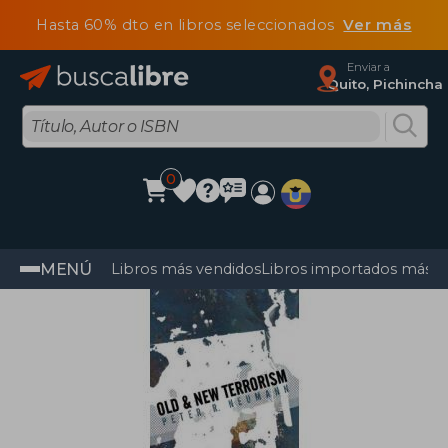
Hasta 60% dto en libros seleccionados
Ver más
Enviar a
Quito, Pichincha
0
MENÚ
Libros más vendidos
Libros importados más v