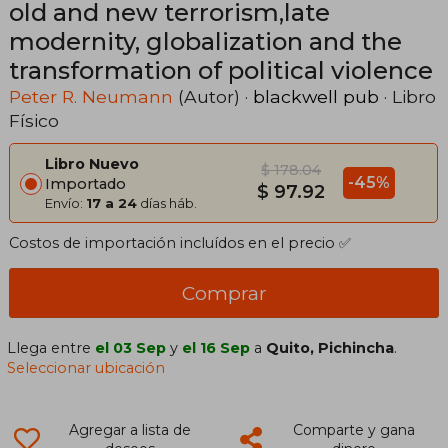
old and new terrorism,late
modernity, globalization and the
transformation of political violence
Peter R. Neumann
(Autor) ·
blackwell pub
· Libro
Físico
Libro Nuevo
$ 178.04
-45%
Importado
$ 97.92
Envío:
17 a 24
días háb.
Costos de importación incluídos en el precio ✅
Comprar
Llega entre
el 03 Sep
y
el 16 Sep
a
Quito, Pichincha
.
Seleccionar ubicación
Agregar a lista de
Comparte y gana