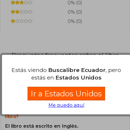
0% (0)
0% (0)
0% (0)
Preguntas frecuentes sobre el libro
Estás viendo
Buscalibre Ecuador
, pero
estás en
Estados Unidos
¿El libro es original?
Todos los libros de nuestro
Ir a Estados Unidos
catálogo son Originales.
Me quedo aquí
¿En qué Idioma está escrito el
libro?
El libro está escrito en Inglés.