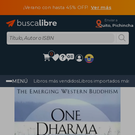
¡Verano con hasta 45% OFF!
Ver más
Enviar a
Quito, Pichincha
0
MENÚ
Libros más vendidos
Libros importados más v