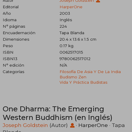
Autor
Joseph Goldstein
Editorial
HarperOne
Año
2003
Idioma
Inglés
N° páginas
224
Encuadernación
Tapa Blanda
Dimensiones
20.4 x 13.6 x 1.5 cm
Peso
0.17 kg.
ISBN
0062517015
ISBN13
9780062517012
N° edición
N/A
Categorías
Filosofía De Asia Y De La India
Budismo Zen
Vida Y Práctica Budistas
One Dharma: The Emerging
Western Buddhism (en Inglés)
Joseph Goldstein
(Autor)
·
HarperOne
· Tapa