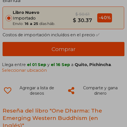
Blanda
Libro Nuevo
$ 50.61
-40%
Importado
$ 30.37
Envío:
16 a 25
días háb.
Costos de importación incluídos en el precio ✅
Comprar
Llega entre
el 01 Sep
y
el 16 Sep
a
Quito, Pichincha
.
Seleccionar ubicación
Agregar a lista de
Comparte y gana
deseos
dinero
Reseña del libro "One Dharma: The
Emerging Western Buddhism (en
Inglés)"