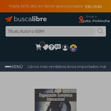
Hasta 60% dto en libros seleccionados
Ver más
Enviar a
Quito, Pichincha
0
MENÚ
Libros más vendidos
Libros importados más v