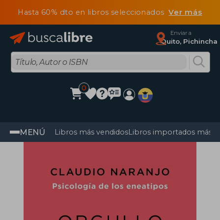
Hasta 60% dto en libros seleccionados
Ver más
Enviar a
Quito, Pichincha
0
MENÚ
Libros más vendidos
Libros importados más v