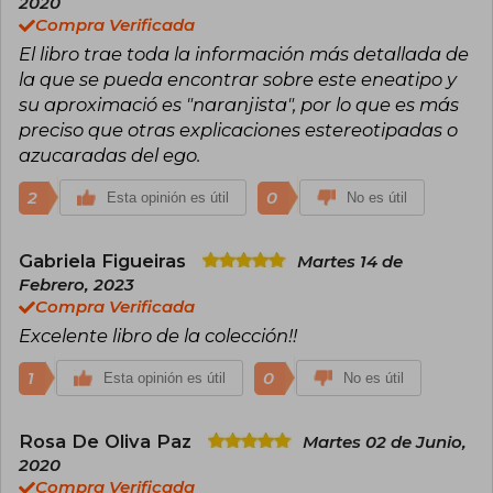
2020
psicoespiritual. Se le considera un pionero de la
Compra Verificada
psicología transpersonal y un integrador entre
El libro trae toda la información más detallada de
psicoterapia y espiritualidad
la que se pueda encontrar sobre este eneatipo y
Cuando no escribe, viaja por todo el mundo,
su aproximació es "naranjista", por lo que es más
consagrando su vida a ayudar a los demás en su
preciso que otras explicaciones estereotipadas o
búsqueda de la transformación y tratando de
azucaradas del ego.
influir en la opinión pública y las autoridades en
la idea de que solo una transforemación radical
de la educación podrá cambiar el curso
2
0
Esta opinión es útil
No es útil
catastrófico de la historia.
Claudio Naranjo recibió tres doctorados Honoris
Gabriela Figueiras
Martes 14 de
Causa (uno de ellos en educación de la
Febrero, 2023
Universidad de Udine en Italia, otro en
Compra Verificada
psicología humanista de la Universidad
Concordia en México, y uno de la Universidad
Excelente libro de la colección!!
Gestalt de la Ciudad de México), por el empeño
en el campo de la educación. Fue nombrado
1
0
Esta opinión es útil
No es útil
asesor del foro global para el futuro de la
educación en Rusia, fundó la Universidad Global
Claudio Naranjo (con el apoyo del gobierno
Rosa De Oliva Paz
Martes 02 de Junio,
mexicano) y fue nominado como candidato al
2020
Premio Nobel de la Paz.
Compra Verificada