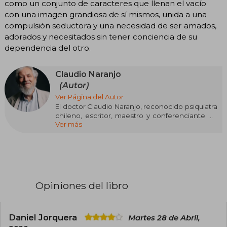
como un conjunto de caracteres que llenan el vacío
con una imagen grandiosa de sí mismos, unida a una
compulsión seductora y una necesidad de ser amados,
adorados y necesitados sin tener conciencia de su
dependencia del otro.
Claudio Naranjo
(Autor)
Ver Página del Autor
El doctor Claudio Naranjo, reconocido psiquiatra
chileno, escritor, maestro y conferenciante de
Ver más
renombre internacional, es considerado
pionero en su trabajo experimental y teórico
como integrador de la psicoterapia y las
tradiciones espirituales. Uno de los primeros
investigadores de las plantas psicoactivas y la
terapia psicodélica y uno de los tres sucesores
de Fritz Perls (fundador de la terapia gestalt) en
Opiniones del libro
el Instituto Esalen. Desarrolló posteriormente la
Psicología de los Eneatipos a partir del
Protoanálisis de Oscar Ichazo y fundó el
Instituto SAT (Seekers After Truth) [Buscadores
Daniel Jorquera
Martes 28 de Abril,
de la Verdad], una escuela de integración