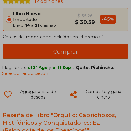
12 opiniones
Libro Nuevo
$ 55.26
-45%
Importado
$ 30.39
Envío:
14 a 21
días háb.
Costos de importación incluídos en el precio ✅
Comprar
Llega entre
el 31 Ago
y
el 11 Sep
a
Quito, Pichincha
.
Seleccionar ubicación
Agregar a lista de
Comparte y gana
deseos
dinero
Reseña del libro "Orgullo: Caprichosos,
Histriónicos y Conquistadores: E2
(Psicología de los Eneatipos)"