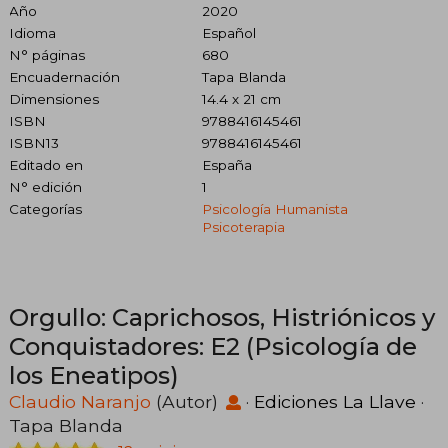
Año
2020
Idioma
Español
N° páginas
680
Encuadernación
Tapa Blanda
Dimensiones
14.4 x 21 cm
ISBN
9788416145461
ISBN13
9788416145461
Editado en
España
N° edición
1
Categorías
Psicología Humanista
Psicoterapia
Orgullo: Caprichosos, Histriónicos y
Conquistadores: E2 (Psicología de
los Eneatipos)
Claudio Naranjo
(Autor)
·
Ediciones La Llave
·
Tapa Blanda