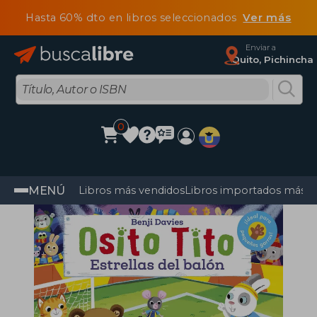
Hasta 60% dto en libros seleccionados
Ver más
Enviar a
Quito, Pichincha
0
MENÚ
Libros más vendidos
Libros importados más v