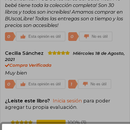
ampliando el impacto de su obra más allá de las
bebé tiene toda la colección completa! Son 30
páginas ilustradas.
libros y todos son increíbles! Amamos comprar en
Además de sus libros de autor, Benji Davies es
una pieza clave en la exitosa serie infantil Bizzy
BUscaLibre! Todas las entregas son a tiempo y los
Bear, aportando su talento gráfico y narrativo en
precios son accesibles!
cada entrega y consolidándose así como una
de las figuras más importantes de la literatura
0
0
Esta opinión es útil
No es útil
ilustrada para la infancia actual. A través de su
trabajo, Davies ha logrado crear un universo que
despierta la imaginación y el corazón de los
Cecilia Sánchez
Miércoles 18 de Agosto,
lectores más pequeños, manteniéndose como
2021
uno de los autores e ilustradores más valorados
y queridos por las nuevas generaciones.
Compra Verificada
Muy bien
0
1
Esta opinión es útil
No es útil
¿Leíste este libro?
Inicia sesión
para poder
agregar tu propia evaluación
.
100% (3)