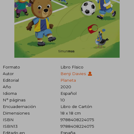
Formato
Libro Físico
Autor
Benji Davies
Editorial
Planeta
Año
2020
Idioma
Español
N° páginas
10
Encuadernación
Libro de Cartón
Dimensiones
18 x 18 cm
ISBN
9788408224075
ISBN13
9788408224075
Editado en
España