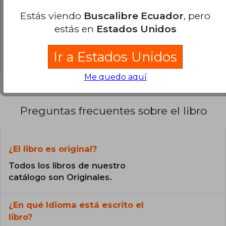
0% (0)
Estás viendo
Buscalibre Ecuador
, pero
0% (0)
estás en
Estados Unidos
0% (0)
0% (0)
Ir a Estados Unidos
Me quedo aquí
Preguntas frecuentes sobre el libro
¿El libro es original?
Todos los libros de nuestro
catálogo son Originales.
¿En qué Idioma está escrito el
libro?