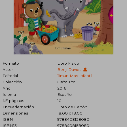
Formato
Libro Físico
Autor
Benji Davies
Editorial
Timun Mas Infantil
Colección
Osito Tito
Año
2016
Idioma
Español
N° páginas
10
Encuadernación
Libro de Cartón
Dimensiones
18.00 x 18.00
ISBN
9788408158080
ISBN13
9788408158080