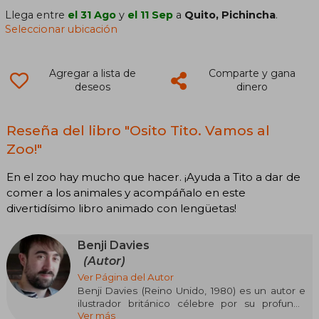
Llega entre
el 31 Ago
y
el 11 Sep
a
Quito, Pichincha
.
Seleccionar ubicación
Agregar a lista de
Comparte y gana
deseos
dinero
Reseña del libro "Osito Tito. Vamos al
Zoo!"
En el zoo hay mucho que hacer. ¡Ayuda a Tito a dar de
comer a los animales y acompáñalo en este
divertidísimo libro animado con lengüetas!
Benji Davies
(Autor)
Ver Página del Autor
Benji Davies (Reino Unido, 1980) es un autor e
ilustrador británico célebre por su profunda
Ver más
sensibilidad al abordar historias para lectores