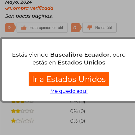
Mayo, 2024
Compra Verificada
Son pocas páginas.
0
0
Esta opinión es útil
No es útil
Cargar más opiniones del libro
Estás viendo
Buscalibre Ecuador
, pero
¿Leíste este libro?
Inicia sesión
para poder
estás en
Estados Unidos
agregar tu propia evaluación
.
Ir a Estados Unidos
100% (26)
Me quedo aquí
0% (0)
0% (0)
0% (0)
0% (0)