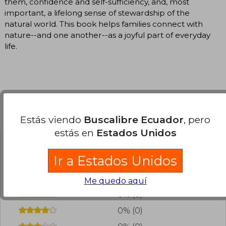
them, confidence and self-sufficiency, and, most
important, a lifelong sense of stewardship of the
natural world. This book helps families connect with
nature--and one another--as a joyful part of everyday
life.
Opiniones del libro
Estás viendo
Buscalibre Ecuador
, pero
estás en
Estados Unidos
¿Leíste este libro?
Inicia sesión
para poder
Ir a Estados Unidos
agregar tu propia evaluación
.
Me quedo aquí
0% (0)
0% (0)