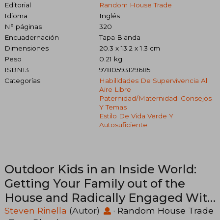
Editorial
Random House Trade
Idioma
Inglés
N° páginas
320
Encuadernación
Tapa Blanda
Dimensiones
20.3 x 13.2 x 1.3 cm
Peso
0.21 kg.
ISBN13
9780593129685
Categorías
Habilidades De Supervivencia Al
Aire Libre
Paternidad/maternidad: Consejos
Y Temas
Estilo De Vida Verde Y
Autosuficiente
Outdoor Kids in an Inside World:
Getting Your Family out of the
House and Radically Engaged With
Nature (en Inglés)
Steven Rinella
(Autor)
·
Random House Trade