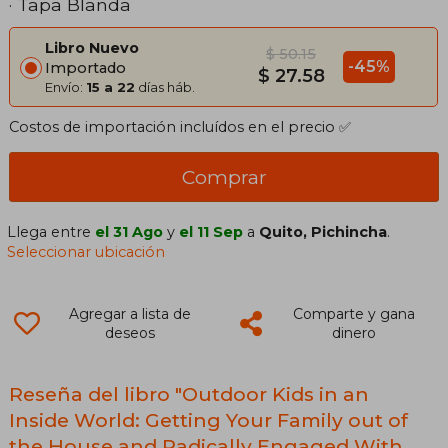
· Tapa Blanda
Libro Nuevo
$ 50.15
-45%
Importado
$ 27.58
Envío:
15 a 22
días háb.
Costos de importación incluídos en el precio ✅
Comprar
Llega entre
el 31 Ago
y
el 11 Sep
a
Quito, Pichincha
.
Seleccionar ubicación
Agregar a lista de
Comparte y gana
deseos
dinero
Reseña del libro "Outdoor Kids in an
Inside World: Getting Your Family out of
the House and Radically Engaged With