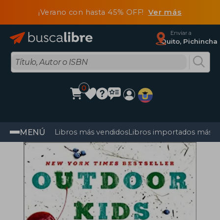
¡Verano con hasta 45% OFF!
Ver más
Enviar a
Quito, Pichincha
0
MENÚ
Libros más vendidos
Libros importados más v