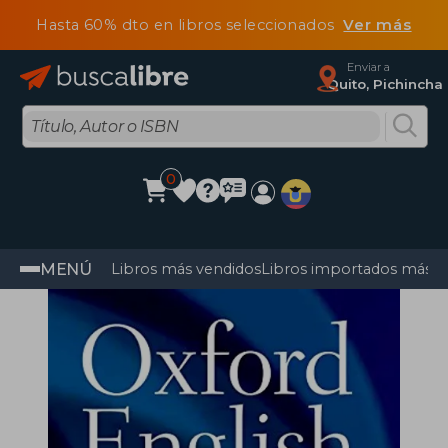
Hasta 60% dto en libros seleccionados
Ver más
Enviar a
Quito, Pichincha
0
MENÚ
Libros más vendidos
Libros importados más v