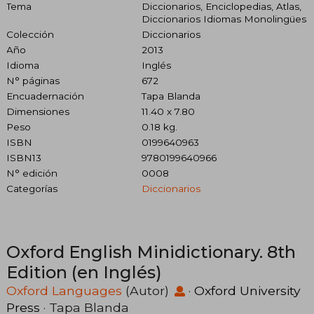
Tema
Diccionarios, Enciclopedias, Atlas,
Diccionarios Idiomas Monolingües
Colección
Diccionarios
Año
2013
Idioma
Inglés
N° páginas
672
Encuadernación
Tapa Blanda
Dimensiones
11.40 x 7.80
Peso
0.18 kg.
ISBN
0199640963
ISBN13
9780199640966
N° edición
0008
Categorías
Diccionarios
Oxford English Minidictionary. 8th
Edition (en Inglés)
Oxford Languages
(Autor)
·
Oxford University
Press
· Tapa Blanda