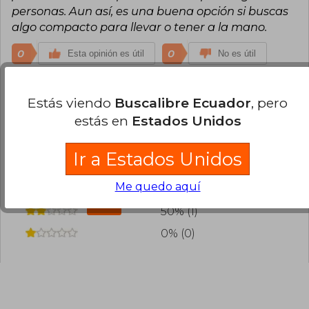
personas. Aun así, es una buena opción si buscas
algo compacto para llevar o tener a la mano.
0
0
Esta opinión es útil
No es útil
¿Leíste este libro?
Inicia sesión
para poder
Estás viendo
Buscalibre Ecuador
, pero
agregar tu propia evaluación
.
estás en
Estados Unidos
0% (0)
Ir a Estados Unidos
50% (1)
Me quedo aquí
0% (0)
50% (1)
0% (0)