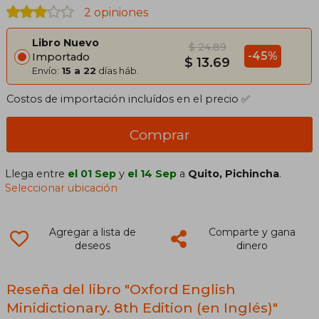
2 opiniones
Libro Nuevo
$ 24.89
-45%
Importado
$ 13.69
Envío:
15 a 22
días háb.
Costos de importación incluídos en el precio ✅
Comprar
Llega entre
el 01 Sep
y
el 14 Sep
a
Quito, Pichincha
.
Seleccionar ubicación
Agregar a lista de
Comparte y gana
deseos
dinero
Reseña del libro "Oxford English
Minidictionary. 8th Edition (en Inglés)"