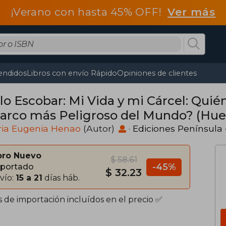
¡Verano con hasta 45% OFF!
Ver más
endidos
Libros con envío Rápido
Opiniones de clientes
Escobar: Mi Vida y mi Cárcel: Quién Querría Convivir con
Narco más Peligroso del Mundo? (Huel
ria Eugenia Henao
(Autor)
·
Ediciones Península
bro Nuevo
$ 58.61
-45%
portado
$ 32.23
vío:
15 a 21
días háb.
s de importación incluídos en el precio ✅