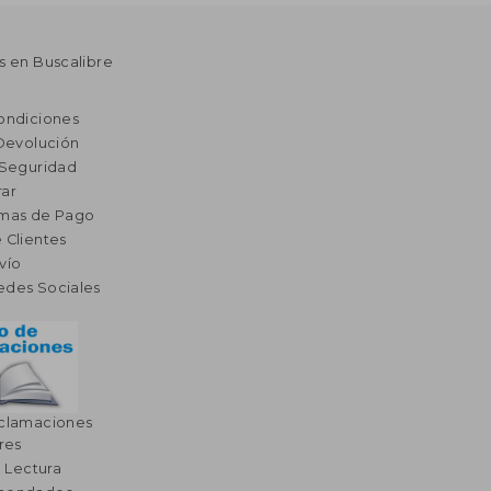
s en Buscalibre
ondiciones
 Devolución
 Seguridad
ar
rmas de Pago
 Clientes
vío
edes Sociales
eclamaciones
res
a Lectura