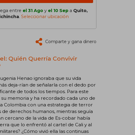
lega entre
el 31 Ago
y
el 10 Sep
a
Quito,
ichincha
.
Seleccionar ubicación
Comparte y gana dinero
el: Quién Querría Convivir
"
 Eugenia Henao ignoraba que su vida
más deja-rían de señalarla con el dedo por
aficante de todos los tiempos. Para este
 en su memoria y ha recordado cada uno de
ló a Colombia con una estrategia de terror
res de derechos humanos, mientras seguía
n cercano de la vida de Es-cobar había
ra que lo enfrentó al cartel de Cali y al
itares? ¿Cómo vivió ella las continuas