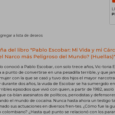
L
P
gregar a lista de deseos
ña del libro "Pablo Escobar: Mi Vida y mi Cárc
el Narco más Peligroso del Mundo? (Huellas)
 conoció a Pablo Escobar, con solo trece años, Vic-toria
 a punto de convertirse en una pesadilla terrible, y que ja
 mujer con la que se casó y tuvo dos hijos el mayor narcotr
 y durante dos años, la viuda de Escobar se ha sumergido
rribles episodios que vivió con quien, a partir de 1982, aso
que ca-bían asesinatos de políticos, periodistas y defenso
ndo el mundo de cocaína. Nunca hasta ahora un testigo ta
ado sus actuaciones en diversos fren-tes. ¿Cómo fue la guer
 colombiano? ¿Hasta qué punto se relacionó con los paramil