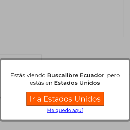
el libro
Estás viendo
Buscalibre Ecuador
, pero
estás en
Estados Unidos
son Originales.
Ir a Estados Unidos
Me quedo aquí
?