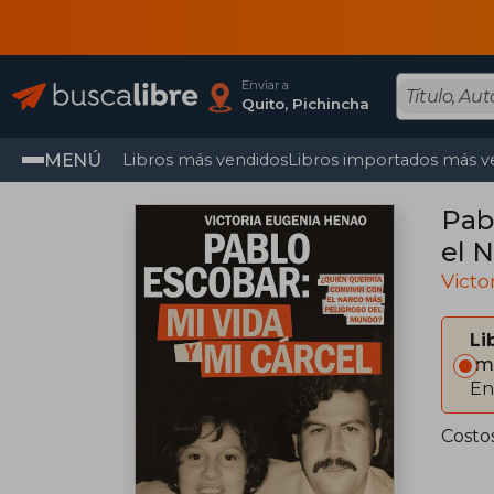
Enviar a
Quito, Pichincha
MENÚ
Libros más vendidos
Libros importados más v
Pablo 
el 
Victo
Li
Im
En
Costo