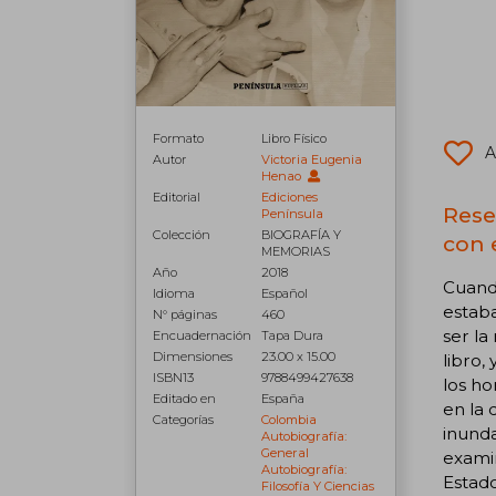
Formato
Libro Físico
A
Autor
Victoria Eugenia
Henao
Editorial
Ediciones
Rese
Península
Colección
BIOGRAFÍA Y
con 
MEMORIAS
Año
2018
Cuando
Idioma
Español
estaba
N° páginas
460
ser la
Encuadernación
Tapa Dura
Dimensiones
23.00 x 15.00
libro,
ISBN13
9788499427638
los ho
Editado en
España
en la 
Categorías
Colombia
inunda
Autobiografía:
General
examin
Autobiografía:
Estado
Filosofía Y Ciencias