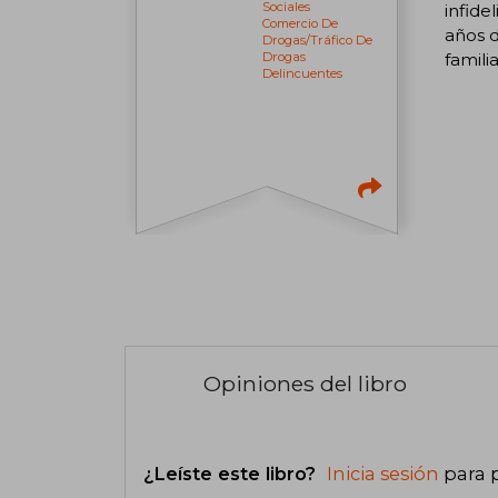
Sociales
infide
Comercio De
años d
Drogas/tráfico De
famili
Drogas
Delincuentes
Opiniones del libro
¿Leíste este libro?
Inicia sesión
para 