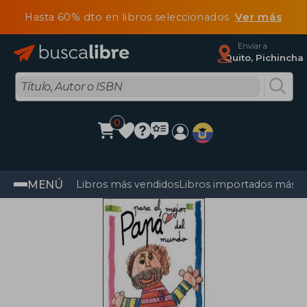
Hasta 60% dto en libros seleccionados
Ver más
Enviar a
Quito, Pichincha
0
MENÚ
Libros más vendidos
Libros importados más v