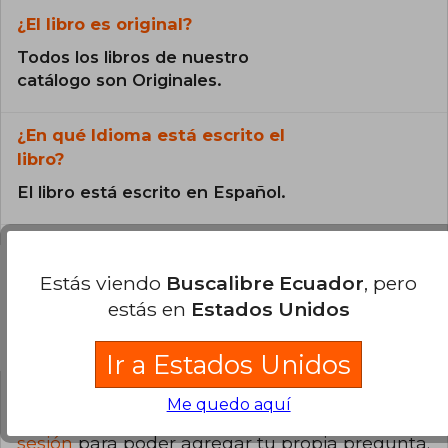
¿El libro es original?
Todos los libros de nuestro
catálogo son Originales.
¿En qué Idioma está escrito el
libro?
El libro está escrito en Español.
Estás viendo
Buscalibre Ecuador
, pero
estás en
Estados Unidos
Preguntas y respuestas sobre el libro
Ir a Estados Unidos
Me quedo aquí
¿Tienes una pregunta sobre el libro?
Inicia
sesión
para poder agregar tu propia pregunta.