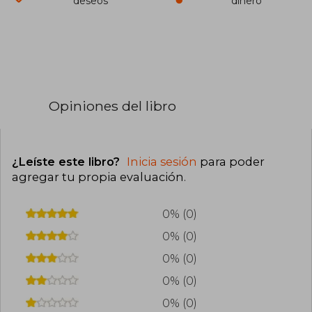
deseos
dinero
Opiniones del libro
¿Leíste este libro?
Inicia sesión
para poder
agregar tu propia evaluación
.
0% (0)
0% (0)
0% (0)
0% (0)
0% (0)