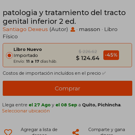
patologia y tratamiento del tracto
genital inferior 2 ed.
Santiago Dexeus
(Autor)
·
masson
· Libro
Físico
Libro Nuevo
$ 226.62
-45%
Importado
$ 124.64
Envío:
11 a 17
días háb.
Costos de importación incluídos en el precio ✅
Comprar
Llega entre
el 27 Ago
y
el 08 Sep
a
Quito, Pichincha
.
Seleccionar ubicación
Agregar a lista de
Comparte y gana