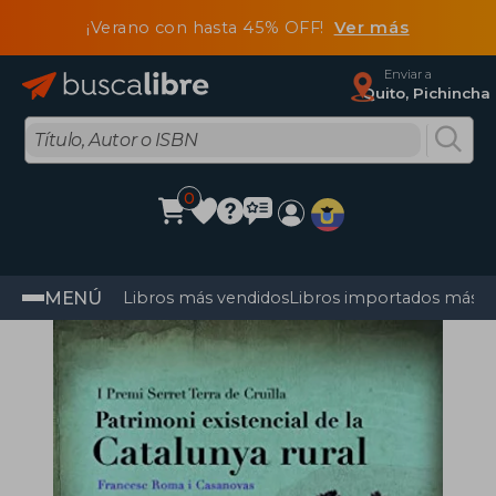
¡Verano con hasta 45% OFF!
Ver más
Enviar a
Quito, Pichincha
0
MENÚ
Libros más vendidos
Libros importados más v