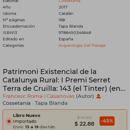
Editorial
Cossetania
Año
2017
Idioma
Catalán
N° páginas
168
Encuadernación
Tapa Blanda
ISBN13
9788490346648
Editado en
España
Categorías
Arqueología Del Paisaje
Patrimoni Existencial de la
Catalunya Rural: I Premi Serret
Terra de Cruïlla: 143 (el Tinter) (en
Catalán)
Francesc Roma i Casanovas
(Autor)
·
Cossetania
· Tapa Blanda
Libro Nuevo
$ 41.60
-45%
Importado
$ 22.88
Envío:
13 a 19
días háb.