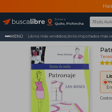
Has
Enviar a
Quito, Pichincha
MENÚ
Libros más vendidos
Libros importados más v
Pat
Tere
Li
Im
En
Costo