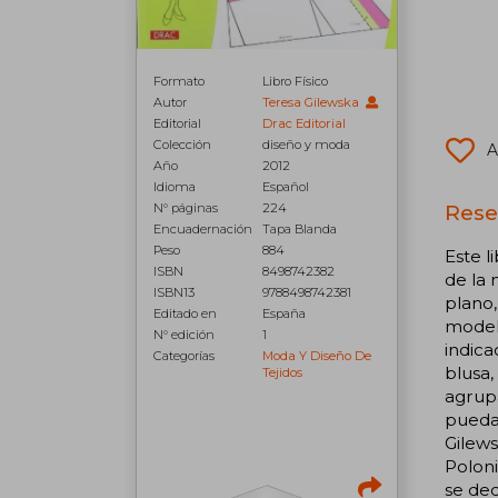
Formato
Libro Físico
Autor
Teresa Gilewska
Editorial
Drac Editorial
Colección
diseño y moda
A
Año
2012
Idioma
Español
Rese
N° páginas
224
Encuadernación
Tapa Blanda
Peso
884
Este l
ISBN
8498742382
de la 
ISBN13
9788498742381
plano,
Editado en
España
modelo
N° edición
1
indica
Categorías
Moda Y Diseño De
blusa,
Tejidos
agrupa
pueda 
Gilew
Poloni
se ded