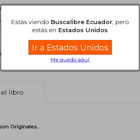
etamente apto para principiantes.
Estás viendo
Buscalibre Ecuador
, pero
es útil
estás en
Estados Unidos
Ir a Estados Unidos
poder agregar tu propia evaluación
.
Me quedo aquí
el libro
son Originales.