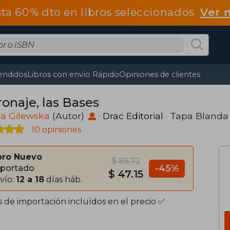
ta 60% dto en libros seleccionados
Ver 
endidos
Libros con envío Rápido
Opiniones de clientes
ronaje, las Bases
sa Gilewska
(Autor)
·
Drac Editorial
· Tapa Blanda
10 opiniones
bro Nuevo
$ 85.72
-45%
portado
$ 47.15
vío:
12 a 18
días háb.
s de importación incluídos en el precio ✅