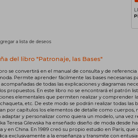
L
P
gregar a lista de deseos
ña del libro "Patronaje, las Bases"
ibro se convertirá en el manual de consulta y de referencia
moda. Permite aprender fácilmente las bases necesarias p
 acompañadas de todas las explicaciones y diagramas nece
s propuestos. En este libro no se encontrará el patrón listo
ciones elementales que permiten realizar y comprender la c
 chaqueta, etc. De este modo se podrán realizar todas las ba
n por capítulos los elementos de detalle como cuerpos, ma
adaptar y personalizar como quiera un modelo, una vez re
ska Teresa Gilewska ha enseñado diseño de moda desde hac
a y en China. En 1989 creó su propio estudio en París, que
ica exclusivamente a la enseñanza y transmite con entusi