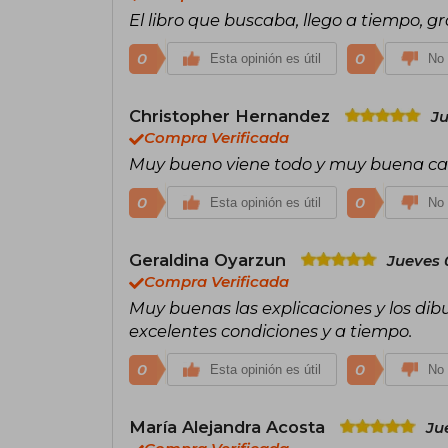
El libro que buscaba, llego a tiempo, gr
0
0
Esta opinión es útil
No 
Christopher Hernandez
Ju
Compra Verificada
Muy bueno viene todo y muy buena ca
0
0
Esta opinión es útil
No 
Geraldina Oyarzun
Jueves 
Compra Verificada
Muy buenas las explicaciones y los dibujo
excelentes condiciones y a tiempo.
0
0
Esta opinión es útil
No 
María Alejandra Acosta
Ju