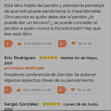
Este libro habla del perdón y plantea la paradoja
Entre sus obras más destacadas se encuentran
Of Grammatology (1967), Writing and Difference
de que solo puede perdonarse lo imperdonable.
(1967) y Margins of Philosophy (1972). A lo largo
Otro asunto es quién debe dar el perdón ¿lo
de su vida académica, abordó temas como la
puede dar un tercero? ¿ se puede conceder el
escritura, la diferencia, la presencia, la identidad,
perdón a quién nunca lo ha solicitado? Hay que
la justicia, la memoria y la alteridad. Su estilo,
complejo y frecuentemente polémico, generó
leer este libro
tanto adhesiones como críticas intensas.
Derrida deja un legado que sigue vivo en
2
0
Esta opinión es útil
No es útil
múltiples disciplinas, movilizando el
pensamiento en torno a la apertura, el otro y el
procedimiento crítico.
Eric Rodríguez
Martes 04 de Mayo,
2021
Compra Verificada
Excelente conferencia de Derrida. Se aclaran
algunos aspectos claves de su pensamiento.
1
0
Esta opinión es útil
No es útil
Sergio González
Lunes 28 de Junio,
2021