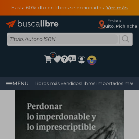
Hasta 60% dto en libros seleccionados
Ver más
Enviar a
Quito, Pichincha
0
MENÚ
Libros más vendidos
Libros importados más v