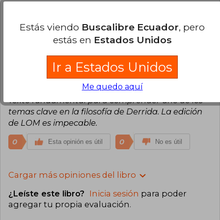
Compra Verificada
MUY ACTUAL Y PROFUNDO.
Estás viendo
Buscalibre Ecuador
, pero
estás en
Estados Unidos
1
0
Esta opinión es útil
No es útil
Ir a Estados Unidos
Francisco Pardo
Jueves 23 de
Diciembre, 2021
Me quedo aquí
Compra Verificada
Texto fundamental para comprender uno de los
temas clave en la filosofía de Derrida. La edición
de LOM es impecable.
0
0
Esta opinión es útil
No es útil
Cargar más opiniones del libro
¿Leíste este libro?
Inicia sesión
para poder
agregar tu propia evaluación
.