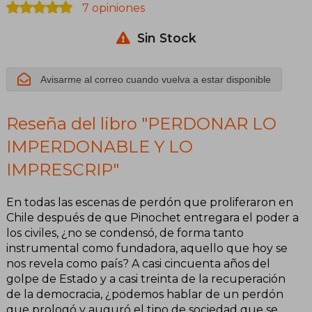
7 opiniones
IMPRESCRIP
Sin Stock
Avisarme al correo cuando vuelva a estar disponible
Reseña del libro "PERDONAR LO
IMPERDONABLE Y LO
IMPRESCRIP"
En todas las escenas de perdón que proliferaron en
Chile después de que Pinochet entregara el poder a
los civiles, ¿no se condensó, de forma tanto
instrumental como fundadora, aquello que hoy se
nos revela como país? A casi cincuenta años del
golpe de Estado y a casi treinta de la recuperación
de la democracia, ¿podemos hablar de un perdón
que prologó y auguró el tipo de sociedad que se