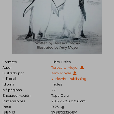
Formato
Libro Físico
Autor
Teresa L. Moyer
Ilustrado por
Amy Moyer
Editorial
Yorkshire Publishing
Idioma
Inglés
N° páginas
22
Encuadernación
Tapa Dura
Dimensiones
20.3 x 20.3 x 0.6 cm
Peso
0.25 kg.
ISBN13
9781952320194