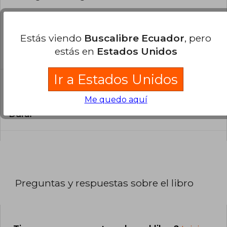
¿En qué Idioma está escrito el
libro?
Estás viendo
Buscalibre Ecuador
, pero
estás en
Estados Unidos
El libro está escrito en Inglés.
Ir a Estados Unidos
¿Cuál es la encuadernación de este libro?
Me quedo aquí
La encuadernación de esta edición es Tapa
Dura.
Preguntas y respuestas sobre el libro