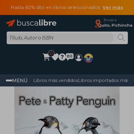
Hasta 60% dto en libros seleccionados
Ver más
Enviar a
Quito, Pichincha
0
MENÚ
Libros más vendidos
Libros importados más v