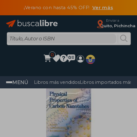
¡Verano con hasta 45% OFF!
Ver más
Enviar a
Quito, Pichincha
0
MENÚ
Libros más vendidos
Libros importados más v