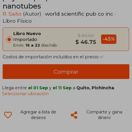
nanotubes
R. Saito
(Autor) ·
world scientific pub co inc
·
Libro Físico
Libro Nuevo
$ 85.00
-45%
Importado
$ 46.75
Envío:
16 a 22
días háb.
Costos de importación incluídos en el precio ✅
Comprar
Llega entre
el 01 Sep
y
el 11 Sep
a
Quito, Pichincha
.
Seleccionar ubicación
Agregar a lista de
Comparte y gana
deseos
dinero