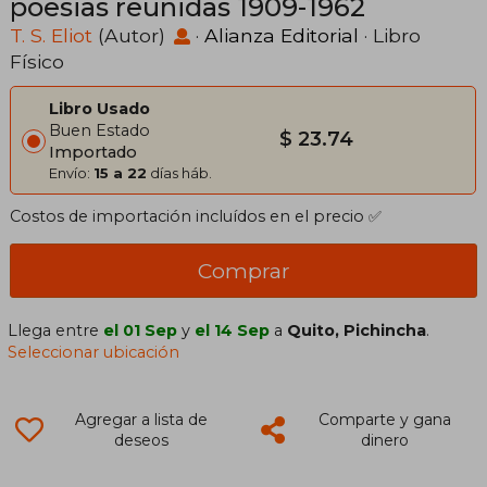
poesias reunidas 1909-1962
T. S. Eliot
(Autor)
·
Alianza Editorial
· Libro
Físico
Libro Usado
Buen Estado
$ 23.74
Importado
Envío:
15 a 22
días háb.
Costos de importación incluídos en el precio ✅
Comprar
Llega entre
el 01 Sep
y
el 14 Sep
a
Quito, Pichincha
.
Seleccionar ubicación
Agregar a lista de
Comparte y gana
deseos
dinero