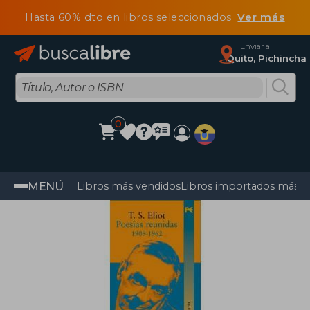
Hasta 60% dto en libros seleccionados
Ver más
Enviar a
Quito, Pichincha
0
MENÚ
Libros más vendidos
Libros importados más v