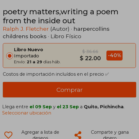
poetry matters,writing a poem
from the inside out
Ralph J. Fletcher
(Autor) ·
harpercollins
childrens books
· Libro Físico
Libro Nuevo
$ 36.66
-40%
Importado
$ 22.00
Envío:
21 a 29
días háb.
Costos de importación incluídos en el precio ✅
Comprar
Llega entre
el 09 Sep
y
el 23 Sep
a
Quito, Pichincha
.
Seleccionar ubicación
Agregar a lista de
Comparte y gana
deseos
dinero