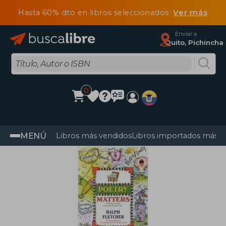
Hasta 60% dto en libros seleccionados
Ver más
Enviar a
Quito, Pichincha
0
MENÚ
Libros más vendidos
Libros importados más v