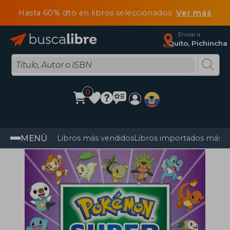
Hasta 60% dto en libros seleccionados
Ver más
Enviar a
Quito, Pichincha
0
MENÚ
Libros más vendidos
Libros importados más v