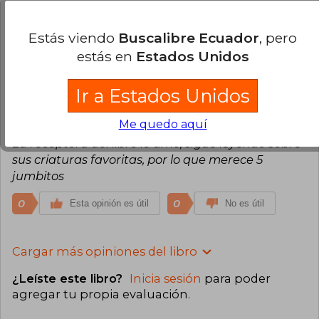
esta editorial, muy recomendado para los
fanáticos a este maravilloso universo
Estás viendo
Buscalibre Ecuador
, pero
0
0
estás en
Estados Unidos
Esta opinión es útil
No es útil
Ir a Estados Unidos
Francisco Williams
Lunes 22 de Enero,
2024
Me quedo aquí
Compra Verificada
La receptora del libro lo amó; sigue leyendo sobre
sus criaturas favoritas, por lo que merece 5
jumbitos
0
0
Esta opinión es útil
No es útil
Cargar más opiniones del libro
¿Leíste este libro?
Inicia sesión
para poder
agregar tu propia evaluación
.