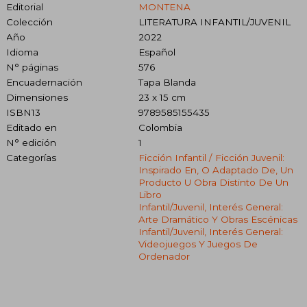
Editorial
MONTENA
Colección
LITERATURA INFANTIL/JUVENIL
Año
2022
Idioma
Español
N° páginas
576
Encuadernación
Tapa Blanda
Dimensiones
23 x 15 cm
ISBN13
9789585155435
Editado en
Colombia
N° edición
1
Categorías
Ficción Infantil / Ficción Juvenil:
Inspirado En, O Adaptado De, Un
Producto U Obra Distinto De Un
Libro
Infantil/juvenil, Interés General:
Arte Dramático Y Obras Escénicas
Infantil/juvenil, Interés General:
Videojuegos Y Juegos De
Ordenador