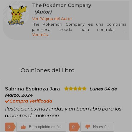
The Pokémon Company
(Autor)
Ver Página del Autor
The Pokémon Company es una compañía
japonesa creada para controlar el
Ver más
merchandising y las licencias de los productos
de la franquicia Pokémon. Está compuesta, a
partes iguales, por Nintendo, Game Freak y
Creatures. De acuerdo a su cronograma, sus
actividades comenzaron en 1998 con la
apertura del Centro Pokémon de Tokio.
Opiniones del libro
Anteriormente fue conocida como "Pokémon,
Ltd", establecida en el 2000. Desde entonces,
se convirtió en "The Pokémon Company".
Desde el 2001, casi todos los productos están
Sabrina Espinoza Jara
Lunes 04 de
con derechos de autor bajo el nombre de ©
Marzo, 2024
Pokémon con los reconocimientos de ©
Compra Verificada
Nintendo, © Game Freak, y © Creatures, Inc.
Ilustraciones muy lindas y un buen libro para los
amantes de pokémon
0
0
Esta opinión es útil
No es útil