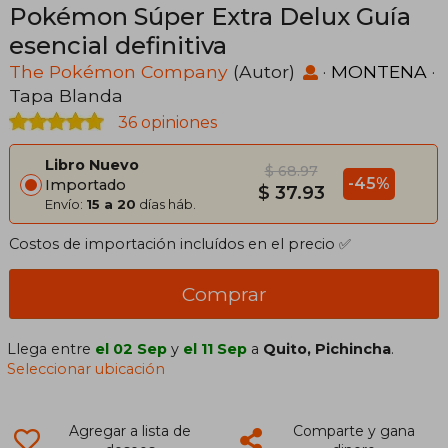
Pokémon Súper Extra Delux Guía
esencial definitiva
The Pokémon Company
(Autor)
·
MONTENA
·
Tapa Blanda
36 opiniones
Libro Nuevo
$ 68.97
-45%
Importado
$ 37.93
Envío:
15 a 20
días háb.
Costos de importación incluídos en el precio ✅
Comprar
Llega entre
el 02 Sep
y
el 11 Sep
a
Quito, Pichincha
.
Seleccionar ubicación
Agregar a lista de
Comparte y gana