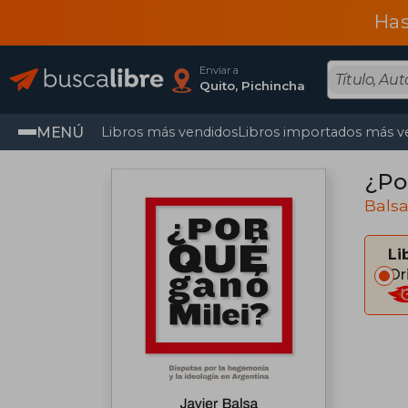
Has
Enviar a
Quito, Pichincha
MENÚ
Libros más vendidos
Libros importados más v
¿Po
Balsa
Li
Or