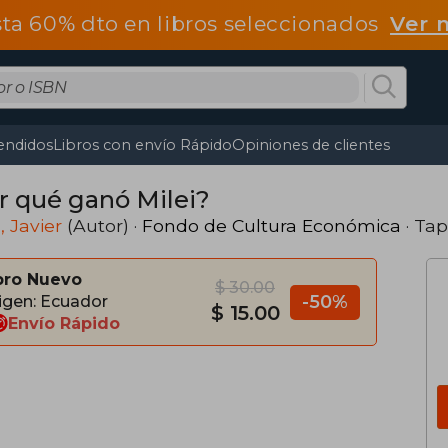
ta 60% dto en libros seleccionados
Ver 
endidos
Libros con envío Rápido
Opiniones de clientes
r qué ganó Milei?
, Javier
(Autor) ·
Fondo de Cultura Económica
· Ta
bro Nuevo
$ 30.00
-50%
igen: Ecuador
$ 15.00
Envío Rápido