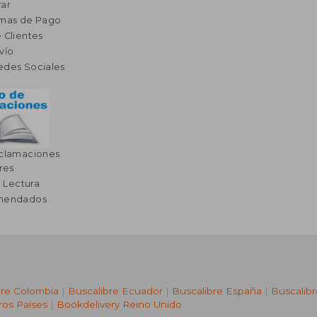
ar
rmas de Pago
 Clientes
vío
edes Sociales
eclamaciones
res
a Lectura
omendados
bre Colombia
|
Buscalibre Ecuador
|
Buscalibre España
|
Buscalib
ros Países
|
Bookdelivery Reino Unido