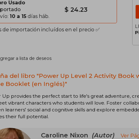
bro Usado
$ 24.23
portado
vío:
10 a 15
días háb.
L
s de importación incluídos en el precio ✅
P
gregar a lista de deseos
ña del libro "Power Up Level 2 Activity Book
 Booklet (en Inglés)"
Up provides the perfect start to life's great adventure, 
Meet vibrant characters who students will love. Foster colla
n learners' social and cognitive skills and explore embe
s their full potential.
Caroline Nixon
(Autor)
Ver Pág