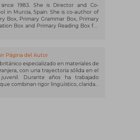
since 1983. She is Director and Co-
ol in Murcia, Spain. She is co-author of
ary Box, Primary Grammar Box, Primary
tion Box and Primary Reading Box for
teacher-training workshops in Portugal,
er Página del Autor
británico especializado en materiales de
njera, con una trayectoria sólida en el
juvenil. Durante años ha trabajado
ue combinan rigor lingüístico, claridad
alibrado —nada de fuegos artificiales
el aprendizaje real en el aula. Su
 educativo se refleja en una atención
ón significativa y el uso funcional del
 una de las series más utilizadas en la
 para integrar habilidades lingüísticas,