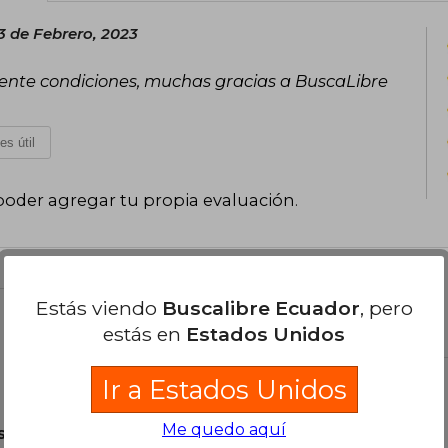
pensamiento crítico y recursos digita
3 de Febrero, 2023
escritura clara, estructurada y orien
subestiman a los estudiantes. Más que b
lente condiciones, muchas gracias a BuscaLibre
por la eficacia pedagógica sostenida, a
más útil.
es útil
poder agregar tu propia evaluación
.
Estás viendo
Buscalibre Ecuador
, pero
el libro
estás en
Estados Unidos
Ir a Estados Unidos
Me quedo aquí
son Originales.