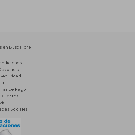
s en Buscalibre
ondiciones
 Devolución
 Seguridad
ar
rmas de Pago
 Clientes
vío
edes Sociales