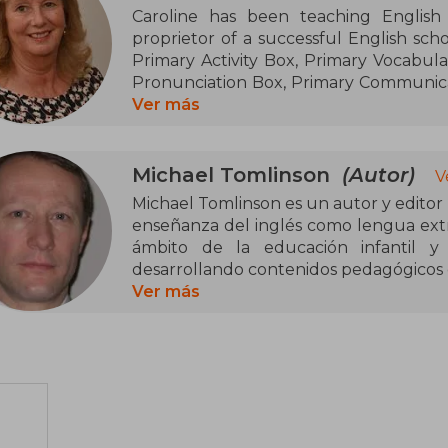
Caroline has been teaching English 
proprietor of a successful English scho
Primary Activity Box, Primary Vocabul
Pronunciation Box, Primary Communica
Cambridge University Press. She gives 
Ver más
Spain and England.
Michael Tomlinson
(Autor)
V
Michael Tomlinson es un autor y editor 
enseñanza del inglés como lengua extra
ámbito de la educación infantil y 
desarrollando contenidos pedagógicos q
didáctica y un enfoque lúdico bien c
Ver más
vacíos—, pensados para acompañar 
experiencia como formador y consultor
constante a la progresión, la repetici
idioma.
Es coautor de Kid’s Box New Generation,
enseñanza de inglés para niños, diseñada