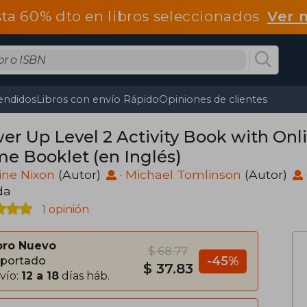
ta 60% dto en libros seleccionados
Ver 
endidos
Libros con envío Rápido
Opiniones de clientes
er Up Level 2 Activity Book with Onl
e Booklet (en Inglés)
ine Nixon
(Autor)
·
Michael Tomlinson
(Autor)
da
1 opinión
bro Nuevo
$ 68.77
-45%
portado
$ 37.83
vío:
12 a 18
días háb.