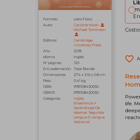
Li
Im
En
Formato
Libro Físico
Autor
Caroline Nixon
Costo
Michael Tomlinson
Editorial
Cambridge
University Press
Año
2018
Idioma
Inglés
A
N° páginas
120
Encuadernación
Tapa Blanda
Rese
Dimensiones
27.4 x 21.6 x 0.8 cm
Peso
0.41 kg.
Home
ISBN
9781108430050
ISBN13
9781108430050
Power 
Categorías
Inglés
life. 
Enseñanza Y
Aprendizaje De
deepe
Idiomas: Segunda
reache
Lengua O Lengua
Adicional