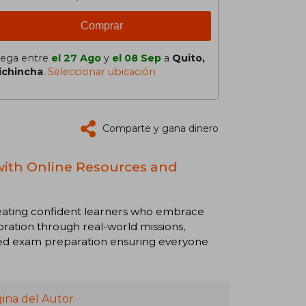
Comprar
lega entre
el 27 Ago
y
el 08 Sep
a
Quito,
ichincha
.
Seleccionar ubicación
Comparte y gana dinero
 with Online Resources and
creating confident learners who embrace
boration through real-world missions,
dded exam preparation ensuring everyone
ina del Autor