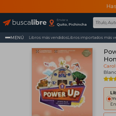
Has
Enviar a
Quito, Pichincha
MENÚ
Libros más vendidos
Libros importados más v
Pow
Hom
Carol
Blan
Li
Im
En