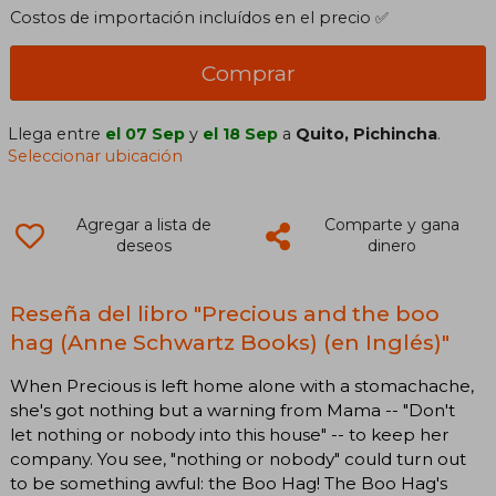
Costos de importación incluídos en el precio ✅
Comprar
Llega entre
el 07 Sep
y
el 18 Sep
a
Quito, Pichincha
.
Seleccionar ubicación
Agregar a lista de
Comparte y gana
deseos
dinero
Reseña del libro "Precious and the boo
hag (Anne Schwartz Books) (en Inglés)"
When Precious is left home alone with a stomachache,
she's got nothing but a warning from Mama -- "Don't
let nothing or nobody into this house" -- to keep her
company. You see, "nothing or nobody" could turn out
to be something awful: the Boo Hag! The Boo Hag's