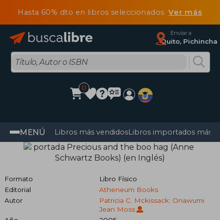
Hasta 60% dto en libros seleccionados
Ver más
Enviar a
Quito, Pichincha
0
MENÚ
Libros más vendidos
Libros importados más v
Formato
Libro Físico
Editorial
Atheneum Books
Autor
Patricia C. Mckissack; Onawumi
Jean Moss