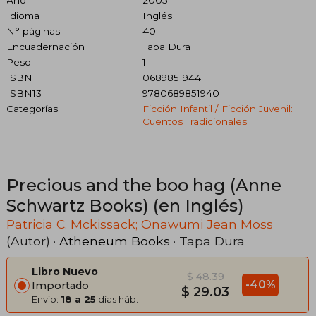
Año
2005
Idioma
Inglés
N° páginas
40
Encuadernación
Tapa Dura
Peso
1
ISBN
0689851944
ISBN13
9780689851940
Categorías
Ficción Infantil / Ficción Juvenil:
Cuentos Tradicionales
Precious and the boo hag (Anne
Schwartz Books) (en Inglés)
Patricia C. Mckissack; Onawumi Jean Moss
(Autor) ·
Atheneum Books
· Tapa Dura
Libro Nuevo
$ 48.39
-40%
Importado
$ 29.03
Envío:
18 a 25
días háb.