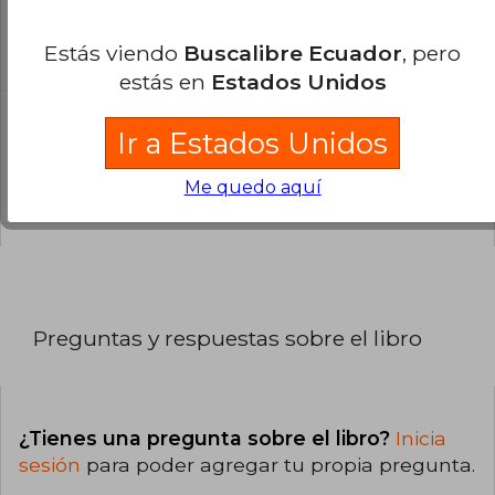
libro?
Estás viendo
Buscalibre Ecuador
, pero
El libro está escrito en Inglés.
estás en
Estados Unidos
¿Cuál es la encuadernación de este libro?
Ir a Estados Unidos
La encuadernación de esta edición es Tapa
Dura.
Me quedo aquí
Preguntas y respuestas sobre el libro
¿Tienes una pregunta sobre el libro?
Inicia
sesión
para poder agregar tu propia pregunta.