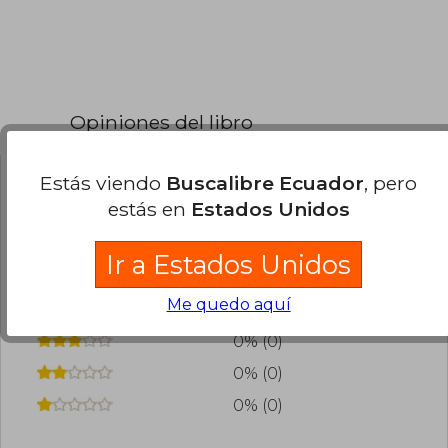
Opiniones del libro
Estás viendo
Buscalibre Ecuador
, pero
¿Leíste este libro?
Inicia sesión
para poder
estás en
Estados Unidos
agregar tu propia evaluación
.
Ir a Estados Unidos
0% (0)
Me quedo aquí
0% (0)
0% (0)
0% (0)
0% (0)