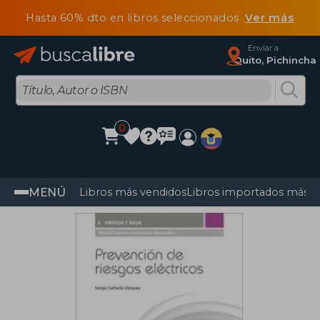
Hasta 60% dto en libros seleccionados
Ver más
Enviar a
Quito, Pichincha
0
MENÚ
Libros más vendidos
Libros importados más v