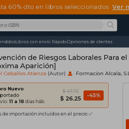
ta 60% dto en libros seleccionados
Ver 
endidos
Libros con envío Rápido
Opiniones de clientes
vención de Riesgos Laborales Para el 
óxima Aparición]
l Ceballos Atienza
(Autor)
·
Formacion Alcala, S.
bro Nuevo
$ 47.72
-45%
portado
$ 26.25
vío:
11 a 18
días háb.
s de importación incluídos en el precio ✅