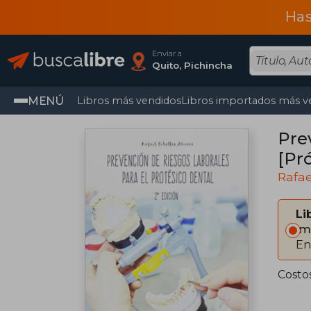
Has
Enviar a
Quito, Pichincha
MENÚ
Libros más vendidos
Libros importados más v
Pre
[Pr
Rafae
Li
Im
En
Costo