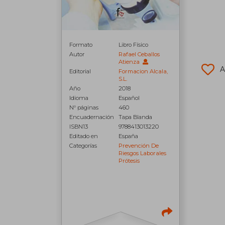
Formato
Libro Físico
Autor
Rafael Ceballos
Atienza
A
Editorial
Formacion Alcala,
S.L.
Año
2018
Idioma
Español
N° páginas
460
Encuadernación
Tapa Blanda
ISBN13
9788413013220
Editado en
España
Categorías
Prevención De
Riesgos Laborales
Prótesis