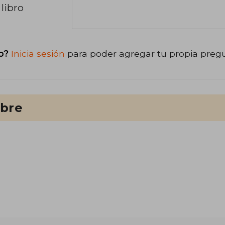
libro
o?
Inicia sesión
para poder agregar tu propia preg
ibre