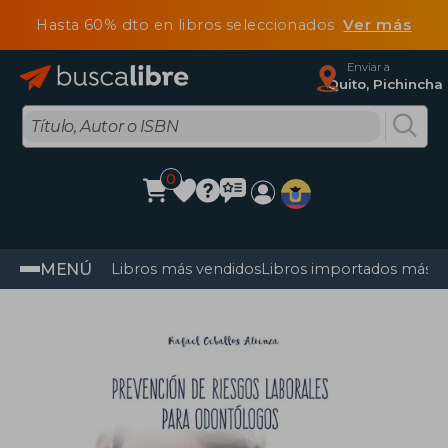
Hasta 60% dto en libros seleccionados
Ver más
Enviar a
Quito, Pichincha
0
MENÚ
Libros más vendidos
Libros importados más v