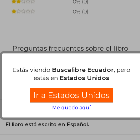
0% (0)
0% (0)
Preguntas frecuentes sobre el libro
Estás viendo
Buscalibre Ecuador
, pero
¿El libro es original?
estás en
Estados Unidos
Todos los libros de nuestro
catálogo son Originales.
Ir a Estados Unidos
¿En qué Idioma está escrito el
Me quedo aquí
libro?
El libro está escrito en Español.