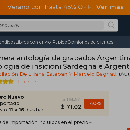
¡Verano con hasta 45% OFF!
Ver más
endidos
Libros con envío Rápido
Opiniones de clientes
mera antología de grabados Argentin
ologia de insicioni Sardegna e Argent
lación De Liliana Esteban Y Marcelo Bagnati.
(Aut
1 opinión
bro Nuevo
$ 118.37
-40%
portado
$ 71.02
vío:
11 a 16
días háb.
s de importación incluídos en el precio ✅