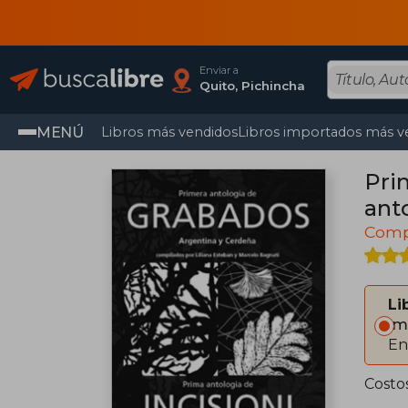
Enviar a
Quito, Pichincha
MENÚ
Libros más vendidos
Libros importados más v
Pri
ant
Compi
Li
Im
En
Costo