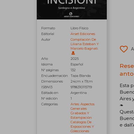
Formato
Libro Físico
Editorial
Arset Ediciones
Autor
Compilación De
Liliana Esteban Y
A
Marcelo Bagnati.
Año
2025
Rese
Idioma
Español
N° páginas
132
anto
Encuadernación
Tapa Blanda
Dimensiones
24cm x 17cm
Esta 
ISBN13
9786310115719
Buenos
Editado en
Argentina
Aires 
N° edición
1
Categorías
Artes: Aspectos
❧
Generales
Questa
Grabados Y
Buenos
Estampación
Catálogos De
e dall
Exposiciones Y
Colecciones