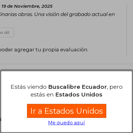
s 19 de Noviembre, 2025
inarias obras. Una visión del grabado actual en
s útil
poder agregar tu propia evaluación
.
el libro
Estás viendo
Buscalibre Ecuador
, pero
estás en
Estados Unidos
Ir a Estados Unidos
son Originales.
Me quedo aquí