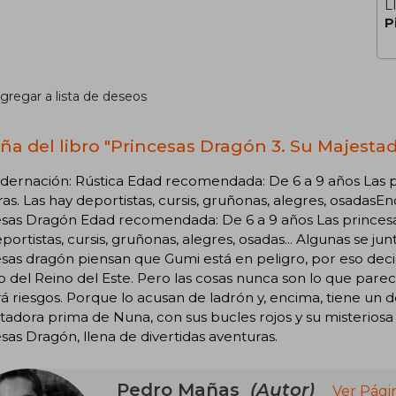
L
P
gregar a lista de deseos
ña del libro "Princesas Dragón 3. Su Majestad
dernación: Rústica Edad recomendada: De 6 a 9 años Las 
s. Las hay deportistas, cursis, gruñonas, alegres, osadasE
esas Dragón Edad recomendada: De 6 a 9 años Las princes
portistas, cursis, gruñonas, alegres, osadas... Algunas se ju
sas dragón piensan que Gumi está en peligro, por eso deci
o del Reino del Este. Pero las cosas nunca son lo que pare
á riesgos. Porque lo acusan de ladrón y, encima, tiene un dob
adora prima de Nuna, con sus bucles rojos y su misteriosa m
sas Dragón, llena de divertidas aventuras.
Pedro Mañas
(Autor)
Ver Pági