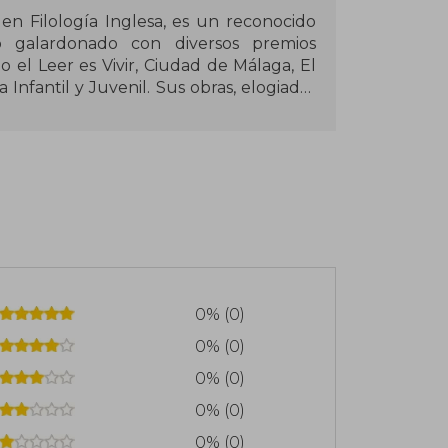
en Filología Inglesa, es un reconocido
do galardonado con diversos premios
o el Leer es Vivir, Ciudad de Málaga, El
Infantil y Juvenil. Sus obras, elogiadas
ara recrear el lado fantástico de la vida
ios idiomas. Mañas compagina su labor
e la lectura.
0% (0)
0% (0)
0% (0)
0% (0)
0% (0)