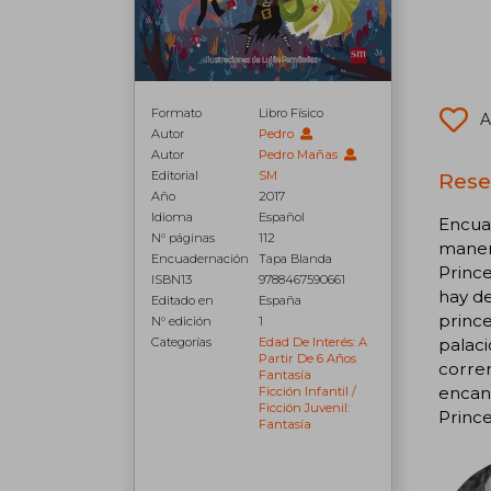
Formato
Libro Físico
A
Autor
Pedro
Autor
Pedro Mañas
Editorial
SM
Rese
Año
2017
Idioma
Español
Encua
N° páginas
112
manera
Encuadernación
Tapa Blanda
Princ
ISBN13
9788467590661
hay de
Editado en
España
prince
N° edición
1
Categorías
Edad De Interés: A
palaci
Partir De 6 Años
correr
Fantasía
encant
Ficción Infantil /
Ficción Juvenil:
Prince
Fantasía