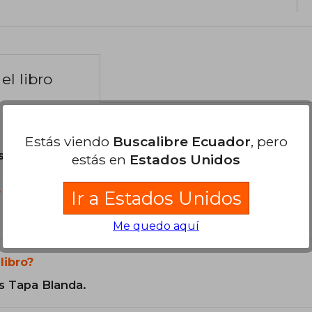
el libro
Estás viendo
Buscalibre Ecuador
, pero
son Originales.
estás en
Estados Unidos
?
Ir a Estados Unidos
Me quedo aquí
libro?
s Tapa Blanda.