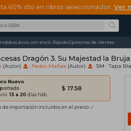
ta 60% dto en libros seleccionados
Ver 
endidos
Libros con envío Rápido
Opiniones de clientes
ncesas Dragón 3. Su Majestad la Bruja
o
(Autor)
·
Pedro Mañas
(Autor)
·
SM
· Tapa Bl
bro Nuevo
$ 17.58
portado
vío:
13 a 20
días háb.
s de importación incluídos en el precio ✅