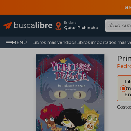
Has
Enviar a
Quito, Pichincha
MENÚ
Libros más vendidos
Libros importados más v
Pri
Pedr
Li
Im
En
Costo