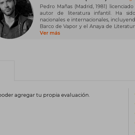
Pedro Mañas (Madrid, 1981) licenciado 
autor de literatura infantil. Ha si
nacionales e internacionales, incluyend
Barco de Vapor y el Anaya de Literatura 
por su humor, originalidad y capacidad p
Ver más
cotidiana, han sido traducidas a var
literaria con actividades de promoción d
poder agregar tu propia evaluación
.