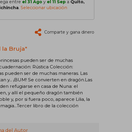
lega entre
el 31 Ago
y
el 11 Sep
a
Quito,
ichincha
.
Seleccionar ubicación
Comparte y gana dinero
 la Bruja"
princesas pueden ser de muchas
ncuadernación: Rústica Colección:
as pueden ser de muchas maneras. Las
ntan y... ¡BUM! Se convierten en dragón.Las
den refugiarse en casa de Nuna: el
cen, y allí el pequeño dragón también
le y, por si fuera poco, aparece Lilia, la
agia...Tercer libro de la colección
na del Autor