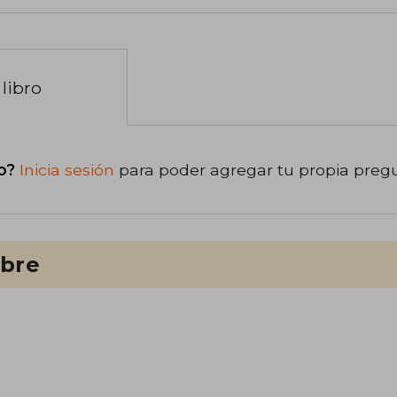
libro
o?
Inicia sesión
para poder agregar tu propia preg
ibre