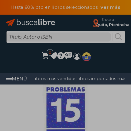
Hasta 60% dto en libros seleccionados
Ver más
Enviar a
Quito, Pichincha
0
MENÚ
Libros más vendidos
Libros importados más v