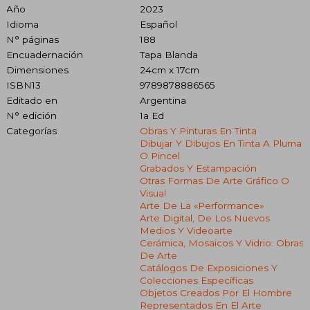
Año
2023
Idioma
Español
N° páginas
188
Encuadernación
Tapa Blanda
Dimensiones
24cm x 17cm
ISBN13
9789878886565
Editado en
Argentina
N° edición
1a Ed
Categorías
Obras Y Pinturas En Tinta
Dibujar Y Dibujos En Tinta A Pluma
O Pincel
Grabados Y Estampación
Otras Formas De Arte Gráfico O
Visual
Arte De La «performance»
Arte Digital, De Los Nuevos
Medios Y Videoarte
Cerámica, Mosaicos Y Vidrio: Obras
De Arte
Catálogos De Exposiciones Y
Colecciones Específicas
Objetos Creados Por El Hombre
Representados En El Arte