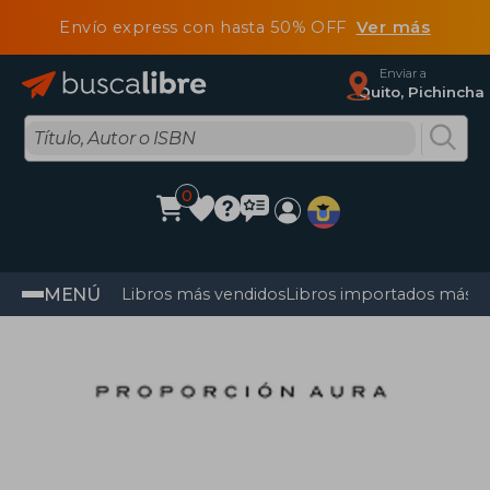
Envío express con hasta 50% OFF
Ver más
Enviar a
Quito, Pichincha
0
MENÚ
Libros más vendidos
Libros importados más v