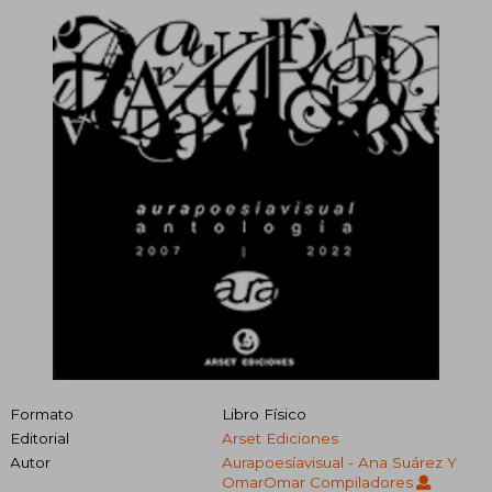
Formato
Libro Físico
Editorial
Arset Ediciones
Autor
Aurapoesíavisual - Ana Suárez Y
OmarOmar Compiladores