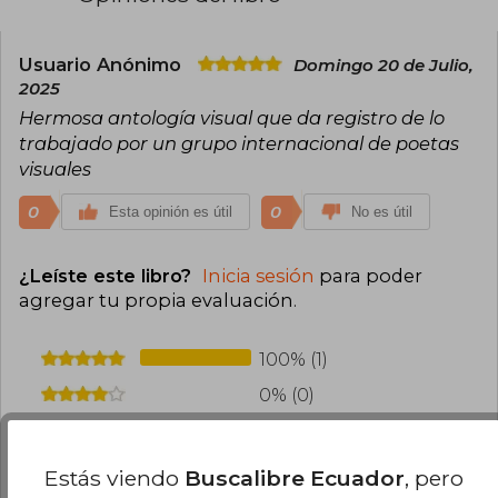
Usuario Anónimo
Domingo 20 de Julio,
2025
Hermosa antología visual que da registro de lo
trabajado por un grupo internacional de poetas
visuales
0
0
Esta opinión es útil
No es útil
¿Leíste este libro?
Inicia sesión
para poder
agregar tu propia evaluación
.
100% (1)
0% (0)
0% (0)
0% (0)
Estás viendo
Buscalibre Ecuador
, pero