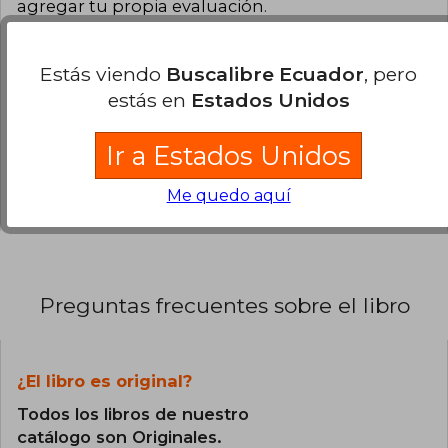
agregar tu propia evaluación
.
0% (0)
Estás viendo
Buscalibre Ecuador
, pero
0% (0)
estás en
Estados Unidos
0% (0)
Ir a Estados Unidos
0% (0)
0% (0)
Me quedo aquí
Preguntas frecuentes sobre el libro
¿El libro es original?
Todos los libros de nuestro
catálogo son Originales.