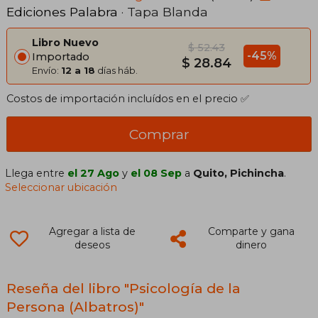
Ediciones Palabra
· Tapa Blanda
Libro Nuevo
$ 52.43
-45%
Importado
$ 28.84
Envío:
12 a 18
días háb.
Costos de importación incluídos en el precio ✅
Comprar
Llega entre
el 27 Ago
y
el 08 Sep
a
Quito, Pichincha
.
Seleccionar ubicación
Agregar a lista de
Comparte y gana
deseos
dinero
Reseña del libro "Psicología de la
Persona (Albatros)"