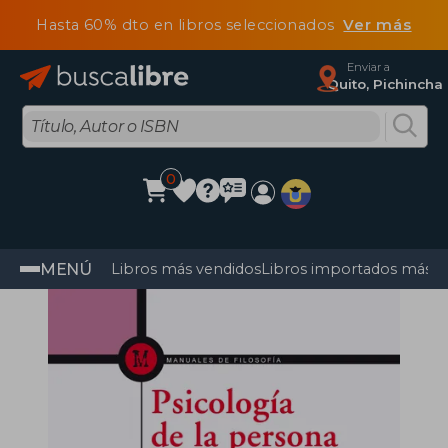
Hasta 60% dto en libros seleccionados
Ver más
Enviar a
Quito, Pichincha
0
MENÚ
Libros más vendidos
Libros importados más v