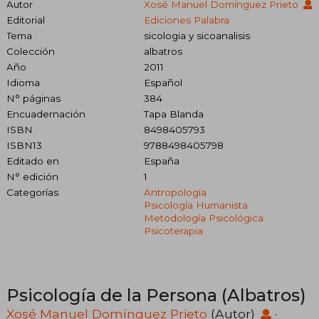
Autor
Xosé Manuel Domínguez Prieto
Editorial
Ediciones Palabra
Tema
sicologia y sicoanalisis
Colección
albatros
Año
2011
Idioma
Español
N° páginas
384
Encuadernación
Tapa Blanda
ISBN
8498405793
ISBN13
9788498405798
Editado en
España
N° edición
1
Categorías
Antropología
Psicología Humanista
Metodología Psicológica
Psicoterapia
Psicología de la Persona (Albatros)
Xosé Manuel Domínguez Prieto
(Autor)
·