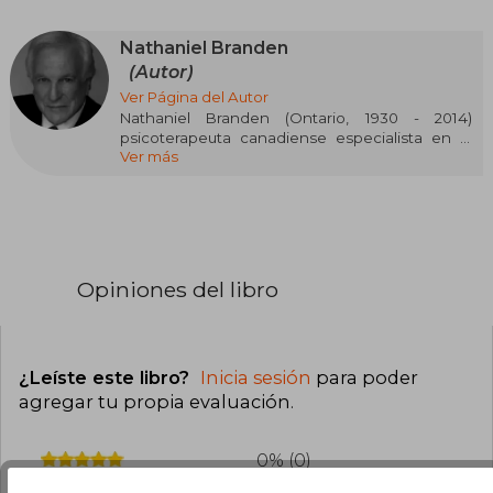
Nathaniel Branden
(Autor)
Ver Página del Autor
Nathaniel Branden (Ontario, 1930 - 2014)
psicoterapeuta canadiense especialista en la
Ver más
psicología de la autoestima.
Doctorado en Psicología por la Universidad de
California, Branden ha escrito más de 20 libros y
estuvo vinculado a la corriente objetivista de
Ayn Rand, filósofa con la que Branden colaboró
estrechamente, a lo largo de 18 años.
Opiniones del libro
¿Leíste este libro?
Inicia sesión
para poder
agregar tu propia evaluación
.
0% (0)