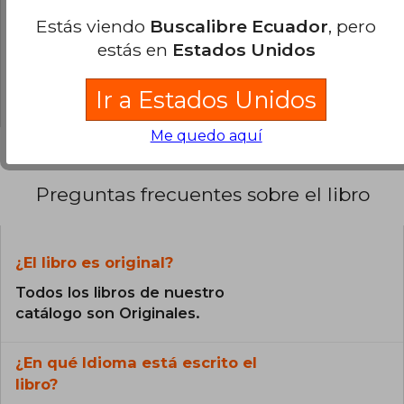
0% (0)
Estás viendo
Buscalibre Ecuador
, pero
0% (0)
estás en
Estados Unidos
0% (0)
0% (0)
Ir a Estados Unidos
Me quedo aquí
Preguntas frecuentes sobre el libro
¿El libro es original?
Todos los libros de nuestro
catálogo son Originales.
¿En qué Idioma está escrito el
libro?