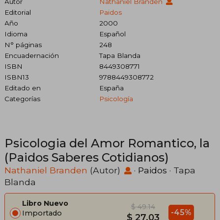
Autor
Nathaniel Branden
Editorial
Paidos
Año
2000
Idioma
Español
N° páginas
248
Encuadernación
Tapa Blanda
ISBN
8449308771
ISBN13
9788449308772
Editado en
España
Categorías
Psicología
Psicologia del Amor Romantico, la
(Paidos Saberes Cotidianos)
Nathaniel Branden
(Autor)
·
Paidos
· Tapa
Blanda
Libro Nuevo
$ 49.14
-45%
Importado
$ 27.03