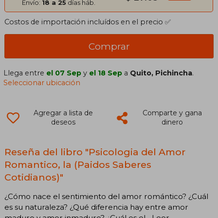
Envío:
18 a 25
días háb.
Costos de importación incluídos en el precio ✅
Comprar
Llega entre
el 07 Sep
y
el 18 Sep
a
Quito, Pichincha
.
Seleccionar ubicación
Agregar a lista de
Comparte y gana
deseos
dinero
Reseña del libro "Psicologia del Amor
Romantico, la (Paidos Saberes
Cotidianos)"
¿Cómo nace el sentimiento del amor romántico? ¿Cuál
es su naturaleza? ¿Qué diferencia hay entre amor
maduro y amor inmaduro? ¿Cuál es el... Leer