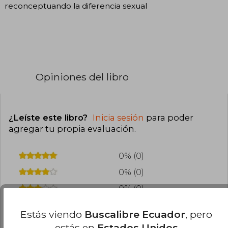
reconceptuando la diferencia sexual
Opiniones del libro
¿Leíste este libro?
Inicia sesión
para poder
agregar tu propia evaluación
.
0% (0)
0% (0)
0% (0)
0% (0)
Estás viendo
Buscalibre Ecuador
, pero
0% (0)
estás en
Estados Unidos