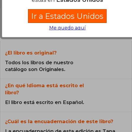
Ir a Estados Unidos
Me quedo aquí
Preguntas frecuentes sobre el libro
¿El libro es original?
Todos los libros de nuestro
catálogo son Originales.
¿En qué Idioma está escrito el
libro?
El libro está escrito en Español.
¿Cuál es la encuadernación de este libro?
La encuadernación de esta edición es Tapa