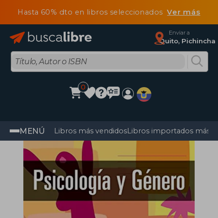
Hasta 60% dto en libros seleccionados
Ver más
Enviar a
Quito, Pichincha
0
MENÚ
Libros más vendidos
Libros importados más v