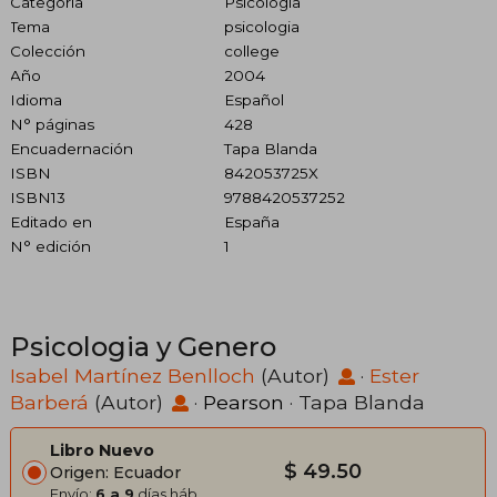
Categoría
Psicología
Tema
psicologia
Colección
college
Año
2004
Idioma
Español
N° páginas
428
Encuadernación
Tapa Blanda
ISBN
842053725X
ISBN13
9788420537252
Editado en
España
N° edición
1
Psicologia y Genero
Isabel Martínez Benlloch
(Autor)
·
Ester
Barberá
(Autor)
·
Pearson
· Tapa Blanda
Libro Nuevo
$ 49.50
Origen: Ecuador
Envío:
6 a 9
días háb.