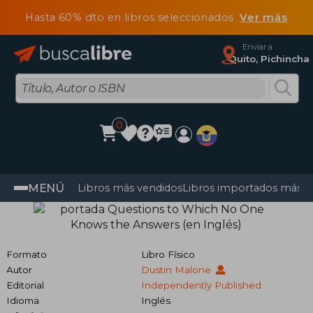
Hasta 60% dto en libros seleccionados
Ver más
Enviar a
Quito, Pichincha
0
MENÚ
Libros más vendidos
Libros importados más v
Formato
Libro Físico
Autor
Dustin Malone
Editorial
Independently Published
Idioma
Inglés