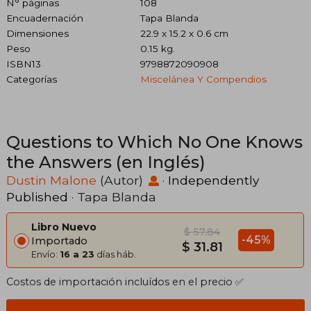
N° páginas
108
Encuadernación
Tapa Blanda
Dimensiones
22.9 x 15.2 x 0.6 cm
Peso
0.15 kg.
ISBN13
9798872090908
Categorías
Miscelánea Y Compendios
Questions to Which No One Knows
the Answers (en Inglés)
Dustin Malone
(Autor)
·
Independently
Published
· Tapa Blanda
Libro Nuevo
$ 57.84
-45%
Importado
$ 31.81
Envío:
16 a 23
días háb.
Costos de importación incluídos en el precio ✅