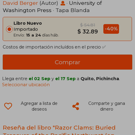
David Berger
(Autor)
·
University of
Washington Press
· Tapa Blanda
Libro Nuevo
$ 54.81
-40%
Importado
$ 32.89
Envío:
15 a 24
días háb.
Costos de importación incluídos en el precio ✅
Comprar
Llega entre
el 02 Sep
y
el 17 Sep
a
Quito, Pichincha
.
Seleccionar ubicación
Agregar a lista de
Comparte y gana
deseos
dinero
Reseña del libro "Razor Clams: Buried