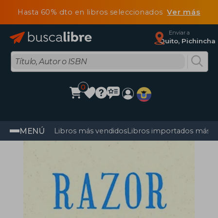
Hasta 60% dto en libros seleccionados
Ver más
Enviar a
Quito, Pichincha
0
MENÚ
Libros más vendidos
Libros importados más v