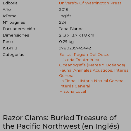
Editorial
University Of Washington Press
Año
2019
Idioma
Inglés
N° páginas
224
Encuadernación
Tapa Blanda
Dimensiones
21.3 x 13.7 x 1.8 cm
Peso
0.29 kg.
ISBN13
9780295745442
Categorías
Ee. Uu. Región Del Oeste
Historia De América
Oceanografía (mares Y Océanos)
Fauna: Animales Acuáticos. Interés
General
La Tierra: Historia Natural General.
Interés General
Historia Local
Razor Clams: Buried Treasure of
the Pacific Northwest (en Inglés)