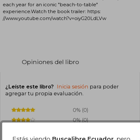
each year for an iconic "beach-to-table"
experience.Watch the book trailer: https:
//www.youtube.com/watch?v=oiyG20LdLVw
Opiniones del libro
¿Leíste este libro?
Inicia sesión
para poder
agregar tu propia evaluación
.
0% (0)
0% (0)
0% (0)
Estás viendo
Buscalibre Ecuador
, pero