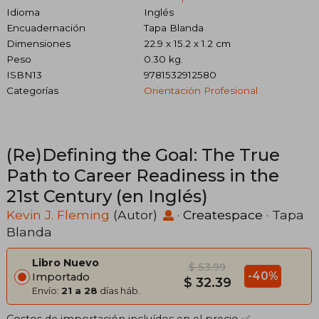
Idioma
Inglés
Encuadernación
Tapa Blanda
Dimensiones
22.9 x 15.2 x 1.2 cm
Peso
0.30 kg.
ISBN13
9781532912580
Categorías
Orientación Profesional
(Re)Defining the Goal: The True
Path to Career Readiness in the
21st Century (en Inglés)
Kevin J. Fleming
(Autor)
·
Createspace
· Tapa
Blanda
Libro Nuevo
$ 53.99
-40%
Importado
$ 32.39
Envío:
21 a 28
días háb.
Costos de importación incluídos en el precio ✅