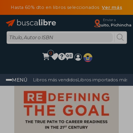
Hasta 60% dto en libros seleccionados
Ver más
Enviar a
Quito, Pichincha
0
MENÚ
Libros más vendidos
Libros importados más v