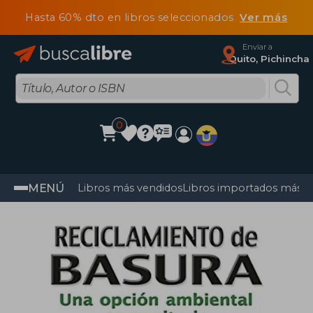
Hasta 60% dto en libros seleccionados
Ver más
Enviar a
Quito, Pichincha
0
MENÚ
Libros más vendidos
Libros importados más v