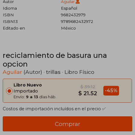
Autor
Aguilar
Idioma
Español
ISBN
9682432979
ISBN13
9789682432972
Editado en
México
reciclamiento de basura una
opcion
Aguilar
(Autor) ·
trillas
· Libro Físico
Libro Nuevo
$ 39.12
-45%
Importado
$ 21.52
Envío:
9 a 13
días háb.
Costos de importación incluídos en el precio ✅
Comprar